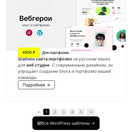
4900 ₽
Для портфолио
Шаблон сайта портфолио
на русском языке
для
веб студии
. С современным дизайном, он
упрощает создание блога и портфолио вашей
команды.
Подробнее →
←
1
2
3
4
5
→
Все WordPress шаблоны →