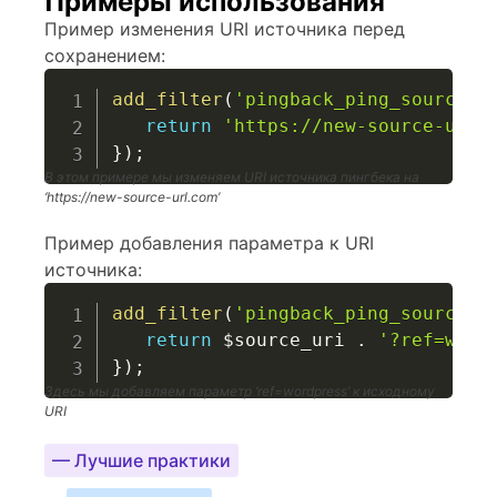
Примеры использования
Пример изменения URI источника перед
сохранением:
add_filter
(
'pingback_ping_source_u
return
'https://new-source-url.
}
)
;
В этом примере мы изменяем URI источника пингбека на
‘https://new-source-url.com’
Пример добавления параметра к URI
источника:
add_filter
(
'pingback_ping_source_u
return
$source_uri
.
'?ref=word
}
)
;
Здесь мы добавляем параметр ‘ref=wordpress’ к исходному
URI
— Лучшие практики