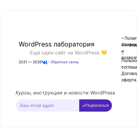
- Поли
-
WordPress лаборатория
конфид
Оплата
и
Ещё один сайт на WordPress 💛
-
возвра
Пользо
2021 — 2026
- Обратная связь
соглаш
-
Догово
оферта
Курсы, инструкции и новости WordPress
Подписаться