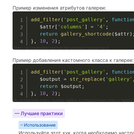
Пример изменения атрибутов галереи:
add_filter
(
'post_gallery'
,
functio
$attr
[
'columns'
]
=
'4'
;
return
gallery_shortcode
(
$attr
)
}
,
10
,
2
)
;
Здесь мы изменяем количество колонок галереи на 4.
Пример добавления кастомного класса к галерее:
add_filter
(
'post_gallery'
,
functio
$output
=
str_replace
(
'gallery'
return
$output
;
}
,
10
,
2
)
;
Мы добавляем класс ‘custom-gallery’ к стандартному классу ‘gallery’.
— Лучшие практики
– Использование
Используйте этот хук, когда необходимо наст