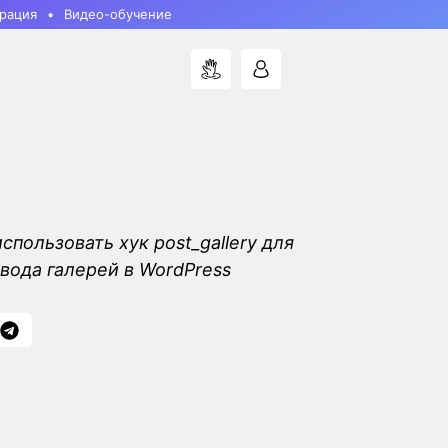
рация
Видео-обучение
использовать хук post_gallery для
вода галерей в WordPress