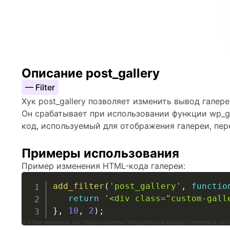
Описание post_gallery
— Filter
Хук post_gallery позволяет изменить вывод галер
Он срабатывает при использовании функции wp_ga
код, используемый для отображения галереи, пер
Примеры использования
Пример изменения HTML-кода галереи:
add_filter
(
'post_gallery'
,
functio
return
'<div class="custom-gall
}
,
10
,
2
)
;
В этом примере мы оборачиваем стандартный вывод галереи в кастом