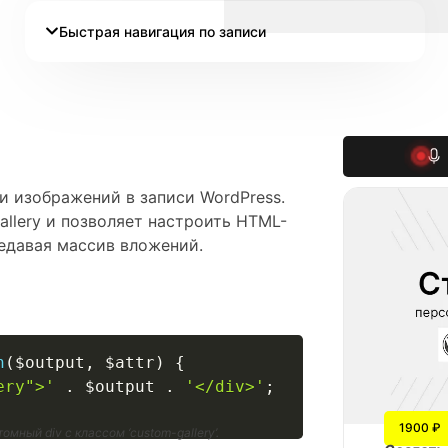
Быстрая навигация по записи
еи изображений в записи WordPress.
llery и позволяет настроить HTML-
едавая массив вложений.
n
(
$output
,
$attr
)
{
ery">'
.
$output
.
'</div>'
;
1900 ₽
ный div с классом ‘custom-gallery’.