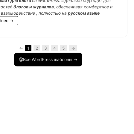
сайт для блога
на WordPress. Идеально подходит для
востей
блогов и журналов
, обеспечивая комфортное и
 взаимодействие , полностью на
русском языке
бнее →
←
1
2
3
4
5
→
Все WordPress шаблоны →