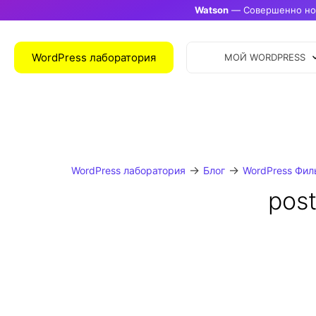
Watson
— Совершенно нов
WordPress лаборатория
МОЙ WORDPRESS
→
→
WordPress лаборатория
Блог
WordPress Фил
post