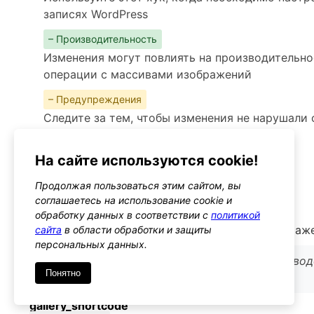
записях WordPress
– Производительность
Изменения могут повлиять на производительно
операции с массивами изображений
– Предупреждения
Следите за тем, чтобы изменения не нарушали
галерей на сайте
На сайте используются cookie!
Альтернативы
wp_get_attachment_link
Продолжая пользоваться этим сайтом, вы
Тип: function
соглашаетесь на использование cookie и
обработку данных в соответствии с
политикой
Функция для получения HTML-ссылки на изображ
сайта
в области обработки и защиты
персональных данных.
Используйте, если необходимо управлять вывод
Понятно
целой галереи
gallery_shortcode