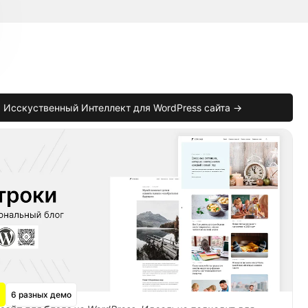
Исскуственный Интеллект для WordPress сайта →
6 разных демо