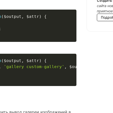
Cоздать 
сайта но
приятное
n
(
$output
,
$attr
)
{
Подро
;
n
(
$output
,
$attr
)
{
,
'gallery custom-gallery'
,
$output
)
;
роить вывод галереи изображений в