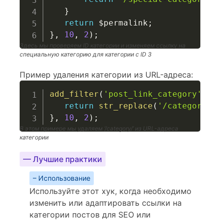
}
return
$permalink
;
}
,
10
,
2
)
;
Здесь мы проверяем ID категории и изменяем ссылку на
специальную категорию для категории с ID 3
Пример удаления категории из URL-адреса:
add_filter
(
'post_link_category'
,
f
return
str_replace
(
'/category/'
}
,
10
,
2
)
;
В этом примере мы удаляем ‘/category/’ из URL-адреса
категории
— Лучшие практики
– Использование
Используйте этот хук, когда необходимо
изменить или адаптировать ссылки на
категории постов для SEO или