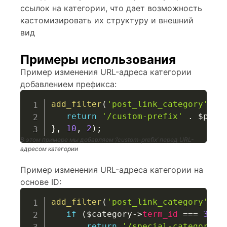
ссылок на категории, что дает возможность
кастомизировать их структуру и внешний
вид
Примеры использования
Пример изменения URL-адреса категории
добавлением префикса:
add_filter
(
'post_link_category'
,
f
return
'/custom-prefix'
.
$perm
}
,
10
,
2
)
;
В этом примере мы добавляем ‘/custom-prefix’ перед URL-
адресом категории
Пример изменения URL-адреса категории на
основе ID:
add_filter
(
'post_link_category'
,
f
if
(
$category
->
term_id
===
3
)
{
return
'/special-category'
;