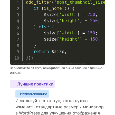
add_filter
(
'post_thumbnail_size'
,
if
(
is_home
(
)
)
{
$size
[
'width'
]
=
250
;
$size
[
'height'
]
=
250
;
}
else
{
$size
[
'width'
]
=
150
;
$size
[
'height'
]
=
150
;
}
return
$size
;
}
)
;
В этом примере размеры миниатюр изменяются в
зависимости от того, находитесь ли вы на главной странице
или нет
— Лучшие практики
– Использование
Используйте этот хук, когда нужно
изменить стандартные размеры миниатюр
в WordPress для улучшения отображения