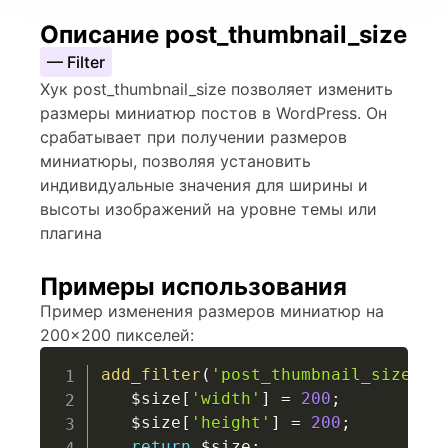
Описание post_thumbnail_size
— Filter
Хук post_thumbnail_size позволяет изменить
размеры миниатюр постов в WordPress. Он
срабатывает при получении размеров
миниатюры, позволяя установить
индивидуальные значения для ширины и
высоты изображений на уровне темы или
плагина
Примеры использования
Пример изменения размеров миниатюр на
200×200 пикселей:
add_filter
(
'post_thumbnail_size'
,
$size
[
'width'
]
=
200
;
$size
[
'height'
]
=
200
;
return
$size
;