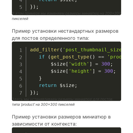
}
)
;
В этом примере мы изменяем размеры миниатюр на 200×200
пикселей
Пример установки нестандартных размеров
для постов определенного типа:
add_filter
(
'post_thumbnail_size'
,
if
(
get_post_type
(
)
==
'product
$size
[
'width'
]
=
300
;
$size
[
'height'
]
=
300
;
}
return
$size
;
}
)
;
Здесь мы устанавливаем размеры миниатюр для постов
типа ‘product’ на 300×300 пикселей
Пример установки размеров миниатюр в
зависимости от контекста: