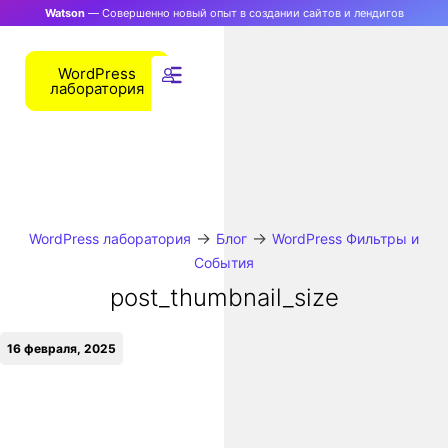
Watson
— Совершенно новый опыт в создании сайтов и лендигов
WordPress
лаборатория
→
→
WordPress лаборатория
Блог
WordPress Фильтры и
События
post_thumbnail_size
16 февраля, 2025