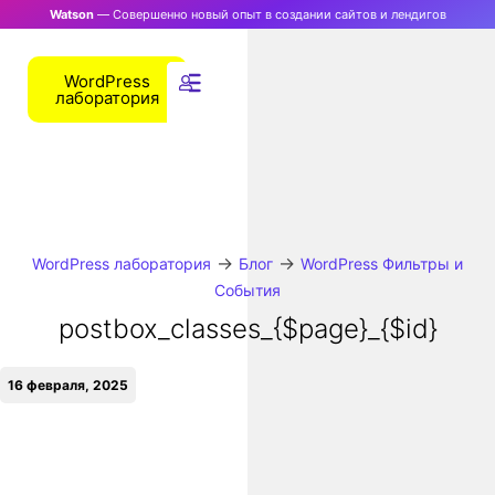
Watson
— Совершенно новый опыт в создании сайтов и лендигов
WordPress
лаборатория
→
→
WordPress лаборатория
Блог
WordPress Фильтры и
События
postbox_classes_{$page}_{$id}
16 февраля, 2025