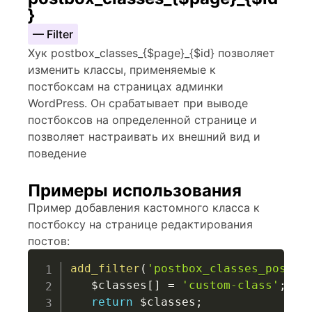
}
— Filter
Хук postbox_classes_{$page}_{$id} позволяет
изменить классы, применяемые к
постбоксам на страницах админки
WordPress. Он срабатывает при выводе
постбоксов на определенной странице и
позволяет настраивать их внешний вид и
поведение
Примеры использования
Пример добавления кастомного класса к
постбоксу на странице редактирования
постов:
add_filter
(
'postbox_classes_post_c
$classes
[
]
=
'custom-class'
;
return
$classes
;