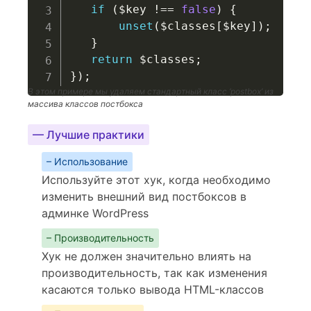
if
(
$key
!==
false
)
{
unset
(
$classes
[
$key
]
)
;
}
return
$classes
;
}
)
;
В этом примере мы удаляем стандартный класс ‘postbox’ из
массива классов постбокса
— Лучшие практики
– Использование
Используйте этот хук, когда необходимо
изменить внешний вид постбоксов в
админке WordPress
– Производительность
Хук не должен значительно влиять на
производительность, так как изменения
касаются только вывода HTML-классов