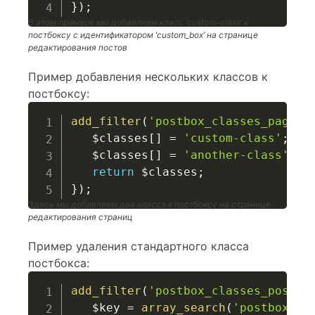
}
)
;
В этом примере мы добавляем класс ‘custom-class’ к
постбоксу с идентификатором ‘custom_box’ на странице
редактирования постов
Пример добавления нескольких классов к
постбоксу:
add_filter
(
'postbox_classes_page_c
$classes
[
]
=
'custom-class'
;
$classes
[
]
=
'another-class'
;
return
$classes
;
}
)
;
Здесь мы добавляем два класса к постбоксу на странице
редактирования страниц
Пример удаления стандартного класса
постбокса:
add_filter
(
'postbox_classes_post_c
$key
=
array_search
(
'postbox'
,