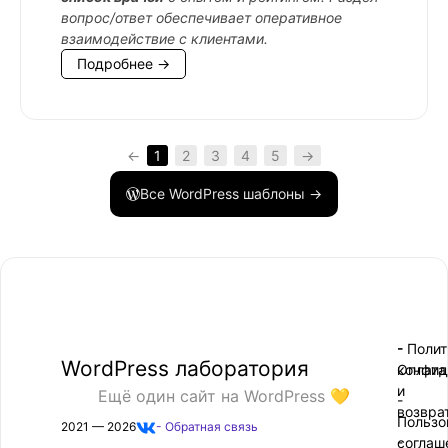
вопрос/ответ обеспечивает оперативное
взаимодействие с клиентами.
Подробнее →
←
1
2
3
4
5
→
Все WordPress шаблоны →
- Поли
-
WordPress лаборатория
конфид
Оплата
и
Ещё один сайт на WordPress 💛
-
возвра
Пользо
2021 — 2026
- Обратная связь
соглаш
-