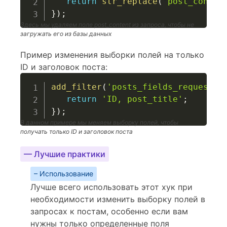
return
str_replace
(
'post_conten
}
)
;
Здесь мы удаляем поле post_content из запроса, чтобы не
загружать его из базы данных
Пример изменения выборки полей на только
ID и заголовок поста:
add_filter
(
'posts_fields_request'
,
return
'ID, post_title'
;
}
)
;
В данном примере мы меняем выборку полей, чтобы
получать только ID и заголовок поста
— Лучшие практики
– Использование
Лучше всего использовать этот хук при
необходимости изменить выборку полей в
запросах к постам, особенно если вам
нужны только определенные поля