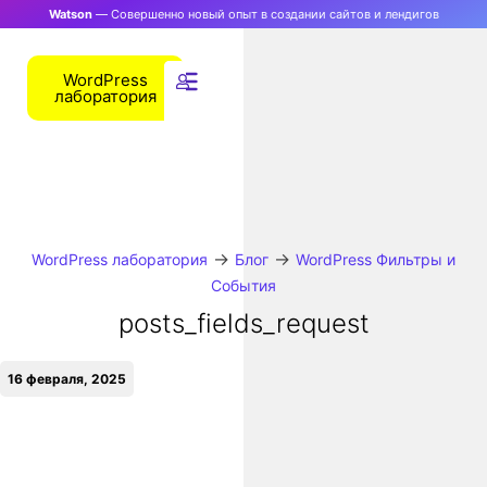
Watson
— Совершенно новый опыт в создании сайтов и лендигов
WordPress
лаборатория
→
→
WordPress лаборатория
Блог
WordPress Фильтры и
События
posts_fields_request
16 февраля, 2025