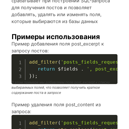
срабатывает при построении SQL-запроса
для получения постов и позволяет
добавлять, удалять или изменять поля,
которые выбираются из базы данных
Примеры использования
Пример добавления поля post_excerpt к
запросу постов:
add_filter
(
'posts_fields_request'
,
return
$fields
.
', post_excerp
}
)
;
В этом примере мы добавляем поле post_excerpt к списку
выбираемых полей, что позволяет получить краткое
содержание поста в запросе
Пример удаления поля post_content из
запроса:
add_filter
(
'posts_fields_request'
,