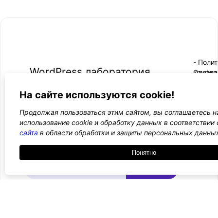
- Поли
-
WordPress лаборатория
конфид
Оплата
и
Ещё один сайт на WordPress 💛
-
возвра
На сайте используются cookie!
Пользо
2021 — 2026
- Обратная связь
соглаш
-
Продолжая пользоваться этим сайтом, вы соглашаетесь н
Догово
использование cookie и обработку данных в соответствии
оферта
сайта
в области обработки и защиты персональных данны
Курсы, инструкции и новости WordPress
Понятно
Подписаться