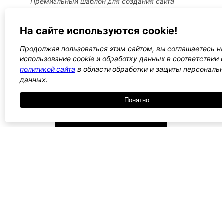
Премиальный шаблон для создания сайта
компании или интернет магазина с высокой
конверсией на базе
WordPress
и
На сайте используются cookie!
WooCommerce
, раскрывающий всю мощь
плагина
Elementor
, как лучшего визуального
Продолжая пользоваться этим сайтом, вы соглашаетесь н
редактора!
использование cookie и обработку данных в соответствии 
Подробнее →
политикой сайта
в области обработки и защиты персональ
данных.
Понятно
←
1
2
3
4
5
→
Все WordPress шаблоны →
- Поли
-
WordPress лаборатория
конфид
Оплата