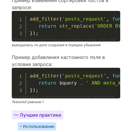
Пример изменения сортировки постов в
запросе:
add_filter
(
'posts_request'
,
functi
return
str_replace
(
'ORDER BY'
,
}
)
;
Здесь мы изменяем порядок сортировки постов, чтобы они
выводились по дате создания в порядке убывания
Пример добавления кастомного поля в
условие запроса:
add_filter
(
'posts_request'
,
functi
return
$query
.
' AND meta_key 
}
)
;
Мы добавляем условие для выборки постов с мета-полем
‘featured’ равным 1
— Лучшие практики
– Использование