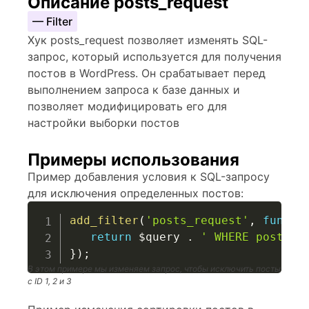
Описание posts_request
— Filter
Хук posts_request позволяет изменять SQL-
запрос, который используется для получения
постов в WordPress. Он срабатывает перед
выполнением запроса к базе данных и
позволяет модифицировать его для
настройки выборки постов
Примеры использования
Пример добавления условия к SQL-запросу
для исключения определенных постов:
add_filter
(
'posts_request'
,
functi
return
$query
.
' WHERE post_st
}
)
;
В этом примере мы изменяем запрос, чтобы исключить посты
с ID 1, 2 и 3