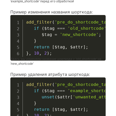
‘example_shortcode’ перед его обработкой
Пример изменения названия шорткода:
add_filter
(
'pre_do_shortcode_tag'
,
if
(
$tag
===
'old_shortcode'
)
{
$tag
=
'new_shortcode'
;
}
return
[
$tag
,
$attr
]
;
}
,
10
,
2
)
;
Здесь мы изменяем название шорткода с ‘old_shortcode’ на
‘new_shortcode’
Пример удаления атрибута шорткода:
add_filter
(
'pre_do_shortcode_tag'
,
if
(
$tag
===
'example_shortcode
unset
(
$attr
[
'unwanted_attrib
}
return
[
$tag
,
$attr
]
;
}
,
10
,
2
)
;