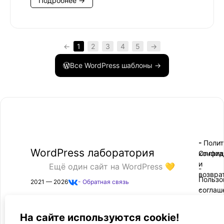
Подробнее →
←
1
2
3
4
5
→
Все WordPress шаблоны →
- Поли
-
WordPress лаборатория
конфид
Оплата
и
Ещё один сайт на WordPress 💛
-
возвра
Пользо
2021 — 2026
- Обратная связь
соглаш
-
Догово
оферта
На сайте используются cookie!