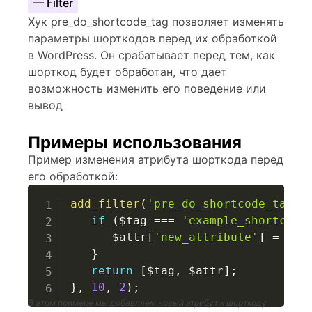
— Filter
Хук pre_do_shortcode_tag позволяет изменять
параметры шорткодов перед их обработкой
в WordPress. Он срабатывает перед тем, как
шорткод будет обработан, что дает
возможность изменить его поведение или
вывод
Примеры использования
Пример изменения атрибута шорткода перед
его обработкой:
add_filter
(
'pre_do_shortcode_tag'
,
if
(
$tag
===
'example_shortcode
$attr
[
'new_attribute'
]
=
'ne
}
return
[
$tag
,
$attr
]
;
}
,
10
,
2
)
;
В этом примере мы добавляем новый атрибут к шорткоду