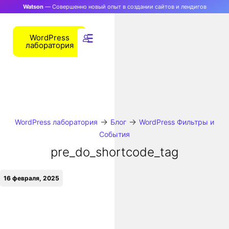
Watson
— Совершенно новый опыт в создании сайтов и лендигов
WordPress
лаборатория
→
→
WordPress лаборатория
Блог
WordPress Фильтры и
События
pre_do_shortcode_tag
16 февраля, 2025