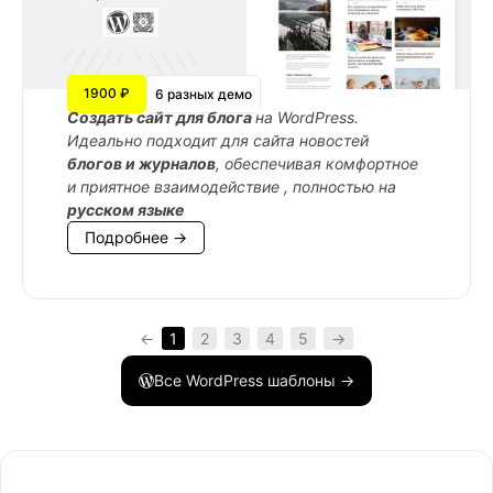
1900 ₽
6 разных демо
Cоздать сайт для блога
на WordPress.
Идеально подходит для сайта новостей
блогов и журналов
, обеспечивая комфортное
и приятное взаимодействие , полностью на
русском языке
Подробнее →
←
1
2
3
4
5
→
Все WordPress шаблоны →