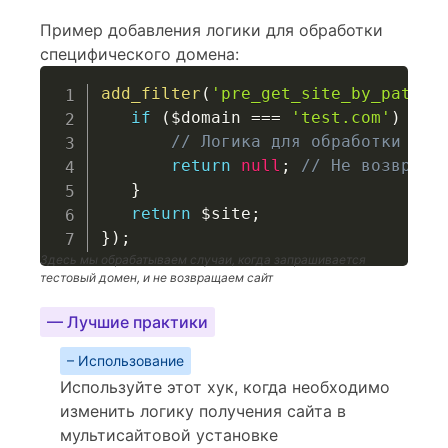
Пример добавления логики для обработки
специфического домена:
add_filter
(
'pre_get_site_by_path'
,
if
(
$domain
===
'test.com'
)
{
// Логика для обработки тес
return
null
;
// Не возвраща
}
return
$site
;
}
)
;
Здесь мы обрабатываем случаи, когда запрашивается
тестовый домен, и не возвращаем сайт
— Лучшие практики
– Использование
Используйте этот хук, когда необходимо
изменить логику получения сайта в
мультисайтовой установке