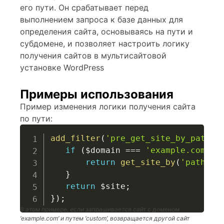
его пути. Он срабатывает перед
выполнением запроса к базе данных для
определения сайта, основываясь на пути и
субдомене, и позволяет настроить логику
получения сайтов в мультисайтовой
установке WordPress
Примеры использования
Пример изменения логики получения сайта
по пути:
add_filter
(
'pre_get_site_by_path'
,
if
(
$domain
===
'example.com'
&
return
get_site_by
(
'path'
,
}
return
$site
;
}
)
;
В этом примере, если запрашивается сайт с доменом
‘example.com’ и путем ‘custom’, возвращается другой сайт