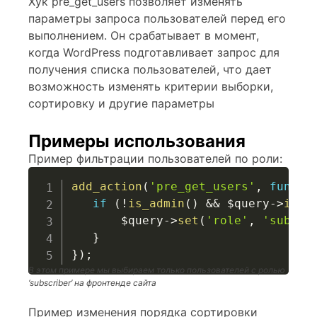
Хук pre_get_users позволяет изменять
параметры запроса пользователей перед его
выполнением. Он срабатывает в момент,
когда WordPress подготавливает запрос для
получения списка пользователей, что дает
возможность изменять критерии выборки,
сортировку и другие параметры
Примеры использования
Пример фильтрации пользователей по роли:
add_action
(
'pre_get_users'
,
functi
if
(
!
is_admin
(
)
&&
$query
->
is_m
$query
->
set
(
'role'
,
'subscr
}
}
)
;
В этом примере мы выбираем только пользователей с ролью
‘subscriber’ на фронтенде сайта
Пример изменения порядка сортировки