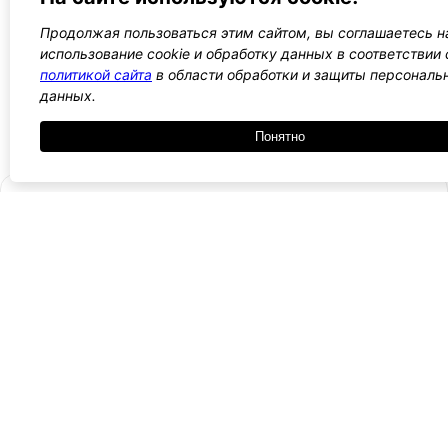
Продолжая пользоваться этим сайтом, вы соглашаетесь н
использование cookie и обработку данных в соответствии 
←
1
2
3
4
5
→
политикой сайта
в области обработки и защиты персональ
данных.
Все WordPress шаблоны →
Понятно
- Поли
-
WordPress лаборатория
конфид
Оплата
и
Ещё один сайт на WordPress 💛
-
возвра
Пользо
2021 — 2026
- Обратная связь
соглаш
-
Догово
оферта
Курсы, инструкции и новости WordPress