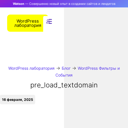
Watson
— Совершенно новый опыт в создании сайтов и лендигов
WordPress
лаборатория
→
→
WordPress лаборатория
Блог
WordPress Фильтры и
События
pre_load_textdomain
16 февраля, 2025