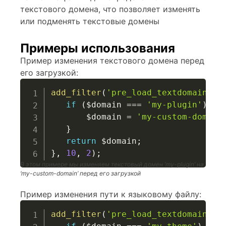
текстового домена, что позволяет изменять
или подменять текстовые домены
Примеры использования
Пример изменения текстового домена перед
его загрузкой:
add_filter
(
'pre_load_textdomain'
,
if
(
$domain
===
'my-plugin'
)
{
$domain
=
'my-custom-domain
}
return
$domain
;
}
,
10
,
2
)
;
В этом примере мы изменяем текстовый домен ‘my-plugin’ на
‘my-custom-domain’ перед его загрузкой
Пример изменения пути к языковому файлу:
add_filter
(
'pre_load_textdomain'
,