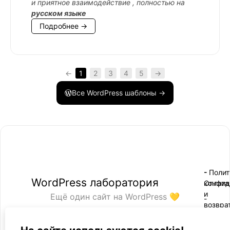
и приятное взаимодействие , полностью на
русском языке
Подробнее →
←
1
2
3
4
5
→
Все WordPress шаблоны →
- Поли
-
WordPress лаборатория
конфид
Оплата
и
Ещё один сайт на WordPress 💛
-
возвра
Пользо
2021 — 2026
- Обратная связь
соглаш
-