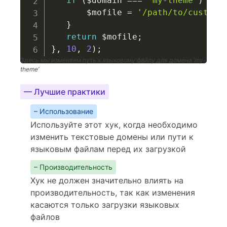
if
(
$domain
===
'my-theme'
)
{
$mofile
=
'/path/to/custom/
}
return
$mofile
;
}
,
10
,
2
)
;
Здесь мы изменяем путь к языковому файлу для домена ‘my-
theme’
— Лучшие практики
– Использование
Используйте этот хук, когда необходимо
изменить текстовые домены или пути к
языковым файлам перед их загрузкой
– Производительность
Хук не должен значительно влиять на
производительность, так как изменения
касаются только загрузки языковых
файлов