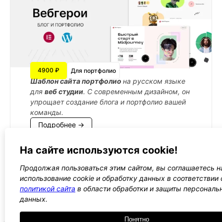
4900 ₽
Для портфолио
Шаблон сайта портфолио
на русском языке
для
веб студии
. С современным дизайном, он
упрощает создание блога и портфолио вашей
команды.
Подробнее →
На сайте используются cookie!
Продолжая пользоваться этим сайтом, вы соглашаетесь н
←
1
2
3
4
5
→
использование cookie и обработку данных в соответствии 
политикой сайта
в области обработки и защиты персональ
Все WordPress шаблоны →
данных.
Понятно