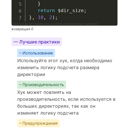
}
return
$dir_size
;
}
,
10
,
2
)
;
Здесь мы игнорируем размер директории ‘uploads’,
возвращая 0
— Лучшие практики
– Использование
Используйте этот хук, когда необходимо
изменить логику подсчета размера
директории
– Производительность
Хук может повлиять на
производительность, если используется в
больших директориях, так как он
изменяет логику подсчета
– Предупреждения