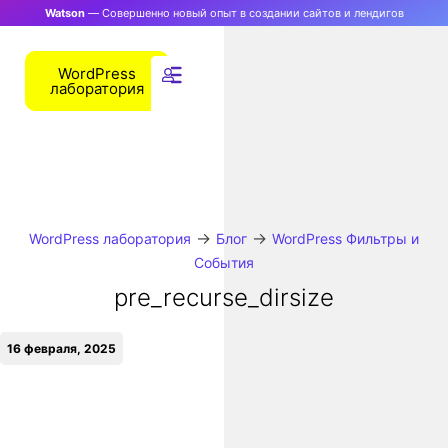
Watson
— Совершенно новый опыт в создании сайтов и лендигов
WordPress
лаборатория
→
→
WordPress лаборатория
Блог
WordPress Фильтры и
События
pre_recurse_dirsize
16 февраля, 2025