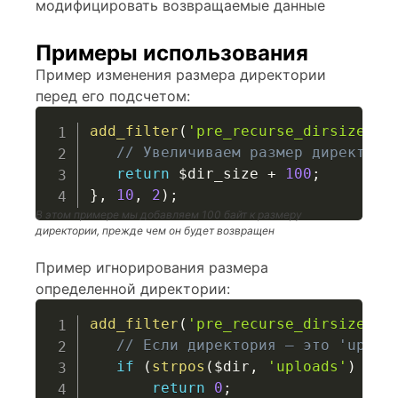
модифицировать возвращаемые данные
Примеры использования
Пример изменения размера директории
перед его подсчетом:
add_filter
(
'pre_recurse_dirsize'
,
// Увеличиваем размер директори
return
$dir_size
+
100
;
}
,
10
,
2
)
;
В этом примере мы добавляем 100 байт к размеру
директории, прежде чем он будет возвращен
Пример игнорирования размера
определенной директории:
add_filter
(
'pre_recurse_dirsize'
,
// Если директория — это 'uploa
if
(
strpos
(
$dir
,
'uploads'
)
!==
return
0
;