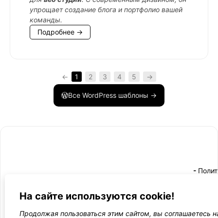
упрощает создание блога и портфолио вашей
команды.
Подробнее →
←
1
2
3
4
5
→
Все WordPress шаблоны →
- Поли
-
WordPress лаборатория
конфид
Оплата
и
Ещё один сайт на WordPress 💛
На сайте используются cookie!
-
возвра
Пользо
2021 — 2026
- Обратная связь
Продолжая пользоваться этим сайтом, вы соглашаетесь н
соглаш
-