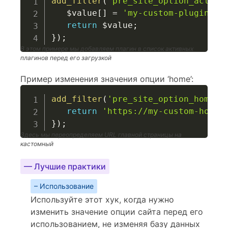
add_filter
(
'pre_site_option_active
$value
[
]
=
'my-custom-plugin/my
return
$value
;
}
)
;
В этом примере мы добавляем плагин в список активных
плагинов перед его загрузкой
Пример изменения значения опции ‘home’:
add_filter
(
'pre_site_option_home'
,
return
'https://my-custom-homep
}
)
;
Здесь мы переопределяем URL главной страницы на
кастомный
— Лучшие практики
– Использование
Используйте этот хук, когда нужно
изменить значение опции сайта перед его
использованием, не изменяя базу данных