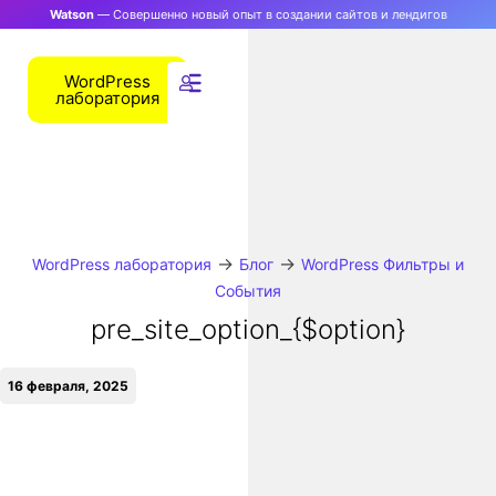
Watson
— Совершенно новый опыт в создании сайтов и лендигов
WordPress
лаборатория
→
→
WordPress лаборатория
Блог
WordPress Фильтры и
События
pre_site_option_{$option}
16 февраля, 2025