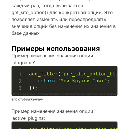
каждый раз, когда вызывается
get_site_option() для конкретной опции. Это
позволяет изменять или переопределять
значения опций без изменения их значения в
базе данных
Примеры использования
Пример изменения значения опции
‘blogname’:
add_filter
(
'pre_site_option_blogna
return
'Мой Крутой Сайт'
;
}
)
;
Этот код изменяет название сайта на ‘Мой Крутой Сайт’ перед
его отображением
Пример изменения значения опции
‘active_plugins’: