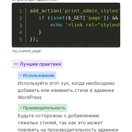
add_action
(
'print_admin_styles'
,
f
if
(
isset
(
$_GET
[
'page'
]
)
&&
$_G
echo
'<link rel="stylesheet
}
}
)
;
Мы добавляем стили только на странице с идентификатором
‘my_custom_page’
— Лучшие практики
– Использование
Используйте этот хук, когда необходимо
добавить или изменить стили в админке
WordPress
– Производительность
Будьте осторожны с добавлением
тяжелых стилей, так как это может
повлиять на производительность админки