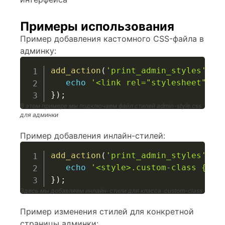
Примеры использования
Пример добавления кастомного CSS-файла в
админку:
add_action
(
'print_admin_styles'
,
f
echo
'<link rel="stylesheet" ty
}
)
;
В этом примере мы подключаем файл стилей admin-style.css
для админки
Пример добавления инлайн-стилей:
add_action
(
'print_admin_styles'
,
f
echo
'<style>.custom-class { ba
}
)
;
Здесь мы добавляем инлайн-стили для класса .custom-class
Пример изменения стилей для конкретной
страницы админки: