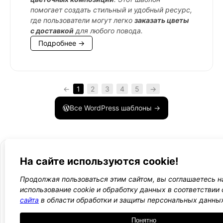
помогает создать стильный и удобный ресурс,
где пользователи могут легко
заказать цветы
с доставкой
для любого повода.
Подробнее →
←
1
2
3
4
5
→
Все WordPress шаблоны →
На сайте используются cookie!
Продолжая пользоваться этим сайтом, вы соглашаетесь н
- Поли
-
использование cookie и обработку данных в соответствии
WordPress лаборатория
конфид
Оплата
сайта
в области обработки и защиты персональных данны
и
Ещё один сайт на WordPress 💛
-
возвра
Понятно
Пользо