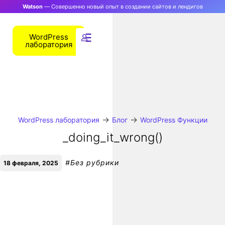
Watson
— Совершенно новый опыт в создании сайтов и лендигов
WordPress
лаборатория
→
→
WordPress лаборатория
Блог
WordPress Функции
_doing_it_wrong()
#
Без рубрики
18 февраля, 2025