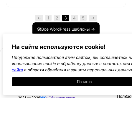
←
1
2
3
4
5
→
Все WordPress шаблоны →
На сайте используются cookie!
Продолжая пользоваться этим сайтом, вы соглашаетесь н
использование cookie и обработку данных в соответствии
сайта
в области обработки и защиты персональных данны
- Поли
-
WordPress лаборатория
конфид
Оплата
Понятно
и
Ещё один сайт на WordPress 💛
-
возвра
Пользо
2021 — 2026
- Обратная связь
соглаш
-
Догово
оферта
Курсы, инструкции и новости WordPress