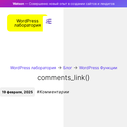
Watson
— Совершенно новый опыт в создании сайтов и лендигов
WordPress
лаборатория
→
→
WordPress лаборатория
Блог
WordPress Функции
comments_link()
#
Комментарии
19 февраля, 2025