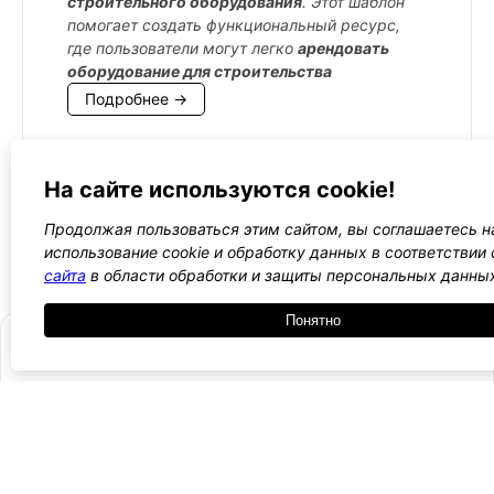
строительного оборудования
. Этот шаблон
помогает создать функциональный ресурс,
где пользователи могут легко
арендовать
оборудование для строительства
Подробнее →
На сайте используются cookie!
←
1
2
3
4
5
→
Продолжая пользоваться этим сайтом, вы соглашаетесь н
Все WordPress шаблоны →
использование cookie и обработку данных в соответствии
сайта
в области обработки и защиты персональных данны
Понятно
- Поли
-
WordPress лаборатория
конфид
Оплата
и
Ещё один сайт на WordPress 💛
-
возвра
Пользо