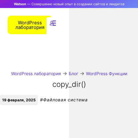
Watson
— Совершенно новый опыт в создании сайтов и лендигов
WordPress
лаборатория
→
→
WordPress лаборатория
Блог
WordPress Функции
copy_dir()
#
Файловая система
19 февраля, 2025