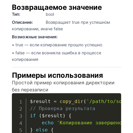
Возвращаемое значение
Тип:
bool
Описание:
Возвращает true при успешном
копировании, иначе false
Возможные значения:
• true — если копирование прошло успешно
• false — если возникла ошибка в процессе
копирования
Примеры использования
Простой пример копирования директории
без перезаписи
$result
=
copy_dir
(
'/path/to/sourc
// Проверка результата
if
(
$result
)
{
echo
'Копирование завершено ус
}
else
{