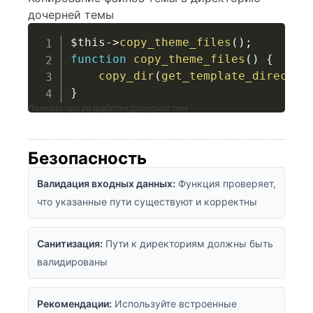
дочерней темы
$this
->
copy_theme_files
(
)
;
function
copy_theme_files
(
)
{
copy_dir
(
get_template_director
}
Полезно при разработке дочерних тем
Безопасность
Валидация входных данных:
Функция проверяет,
что указанные пути существуют и корректны
Санитизация:
Пути к директориям должны быть
валидированы
Рекомендации:
Используйте встроенные