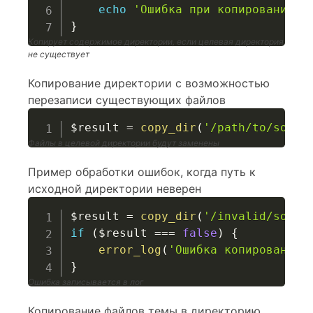
echo
'Ошибка при копировании'
;
}
Копирует содержимое директории, если целевая директория
не существует
Копирование директории с возможностью
перезаписи существующих файлов
$result
=
copy_dir
(
'/path/to/sourc
Файлы в целевой директории будут заменены
Пример обработки ошибок, когда путь к
исходной директории неверен
$result
=
copy_dir
(
'/invalid/sourc
if
(
$result
===
false
)
{
error_log
(
'Ошибка копирования:
}
Ошибка записывается в лог
Копирование файлов темы в директорию