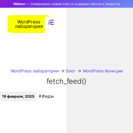
Watson
— Совершенно новый опыт в создании сайтов и лендигов
WordPress
лаборатория
→
→
WordPress лаборатория
Блог
WordPress Функции
fetch_feed()
#
Фиды
19 февраля, 2025