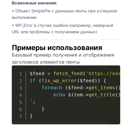
Возможные значения:
• Объект SimplePie с данными ленты при успешном
выполнении
• WP_Error в случае ошибки (например, неверный
URL или проблемы с получением данных)
Примеры использования
Базовый пример получения и отображения
заголовков элементов ленты
$feed
=
fetch_feed
(
'https://exampl
if
(
!
is_wp_error
(
$feed
)
)
{
foreach
(
$feed
->
get_items
(
)
as
echo
$item
->
get_title
(
)
.
'
;
}
}
Отобразит заголовки и ссылки на записи из RSS-ленты