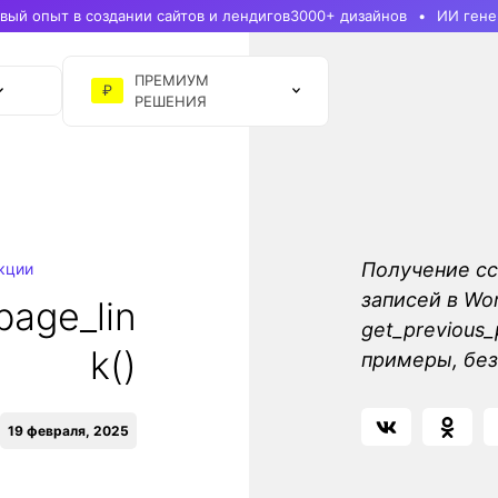
ый опыт в создании сайтов и лендигов
3000+ дизайнов
ИИ гене
ПРЕМИУМ
₽
РЕШЕНИЯ
Получение с
кции
записей в Wo
page_lin
get_previous_
k()
примеры, без
19 февраля, 2025