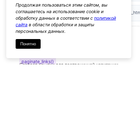
Продолжая пользоваться этим сайтом, вы
соглашаетесь на использование cookie и
Рекомендации:
При выводе ссылки используйте esc_htm
обработку данных в соответствии с
политикой
сайта
в области обработки и защиты
персональных данных.
— Связанные функции
Понятно
get_next_posts_page_link()
Получает ссылку на следующую страницу записей
paginate_links()
Создает ссылки для постраничной навигации
— Примечания
– Ограничения
Функция работает только в контексте циклов записей 
– Частые проблемы
Возвращает false, если текущая страница первая
Неправильные ссылки могут возникнуть при нев