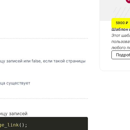
5900 ₽
Шаблон 
Этот шаб
пользова
любого п
Подро
 записей или false, если такой страницы
ица существует
ицу записей
ge_link
(
)
;