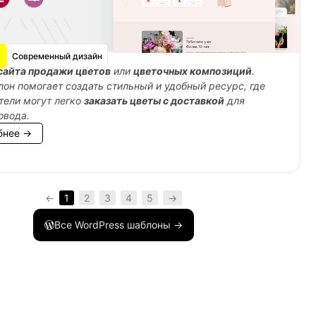
Современный дизайн
сайта продажи цветов
или
цветочных композиций
.
лон помогает создать стильный и удобный ресурс, где
тели могут легко
заказать цветы с доставкой
для
овода.
бнее →
←
1
2
3
4
5
→
Все WordPress шаблоны →