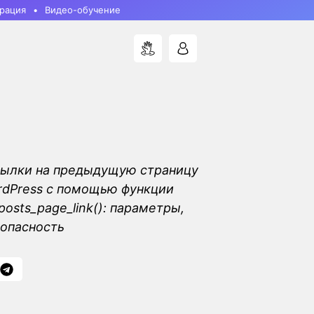
рация
Видео-обучение
сылки на предыдущую страницу
rdPress с помощью функции
posts_page_link(): параметры,
опасность