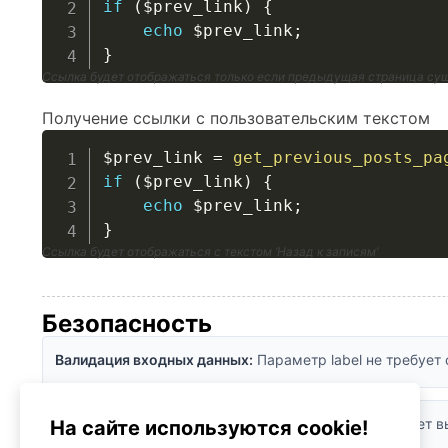
if
(
$prev_link
)
{
echo
$prev_link
;
}
Ссылка будет отображаться только если предыдущая страница су
Получение ссылки с пользовательским текстом
$prev_link
=
get_previous_posts_pa
if
(
$prev_link
)
{
echo
$prev_link
;
}
Ссылка будет отображаться с текстом ‘Назад к записям’
Безопасность
Валидация входных данных:
Параметр label не требует
Санитизация:
WordPress автоматически обрабатывает 
На сайте используются cookie!