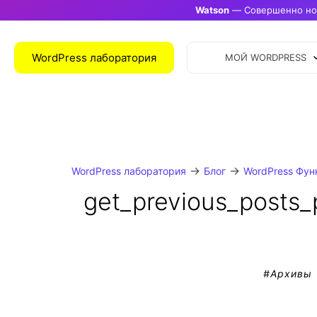
Watson
— Совершенно нов
WordPress лаборатория
МОЙ WORDPRESS
→
→
WordPress лаборатория
Блог
WordPress Фун
get_previous_posts_
#
Архивы