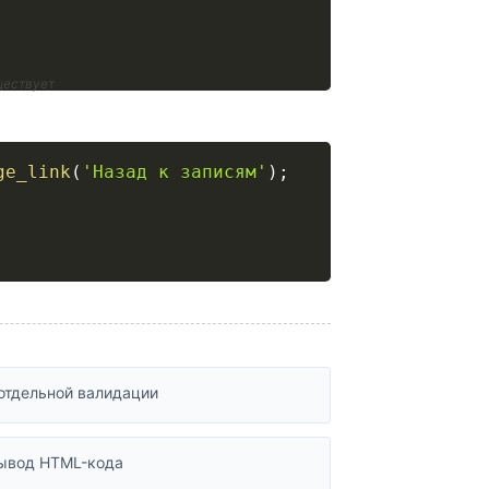
ществует
ge_link
(
'Назад к записям'
)
;
 отдельной валидации
вывод HTML-кода