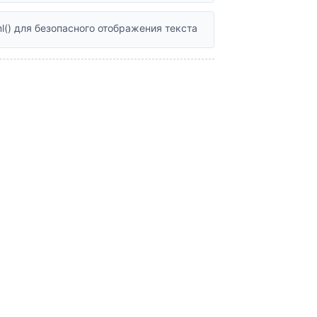
l() для безопасного отображения текста
с постраничной навигацией
ерной настройке WP_Query