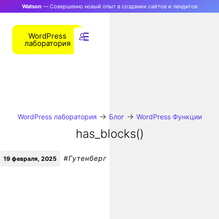
Watson
— Совершенно новый опыт в создании сайтов и лендигов
WordPress
лаборатория
→
→
WordPress лаборатория
Блог
WordPress Функции
has_blocks()
#
Гутенберг
19 февраля, 2025