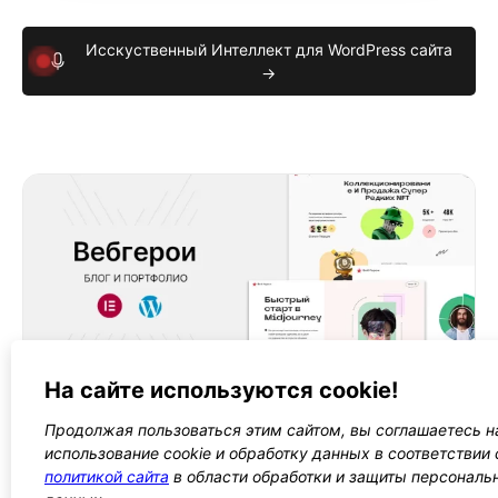
Исскуственный Интеллект для WordPress сайта
→
4900 ₽
Для портфолио
На сайте используются cookie!
Шаблон сайта портфолио
на русском языке
для
веб студии
. С современным дизайном, он
Продолжая пользоваться этим сайтом, вы соглашаетесь н
упрощает создание блога и портфолио вашей
использование cookie и обработку данных в соответствии 
команды.
политикой сайта
в области обработки и защиты персональ