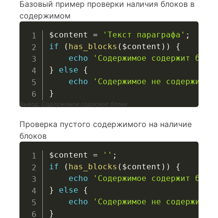
Базовый пример проверки наличия блоков в
содержимом
$content
=
'Текст параграфа'
;
if
(
has_blocks
(
$content
)
)
{
echo
'Содержимое содержит блок
}
else
{
echo
'Содержимое не содержит б
}
Вывод: Содержимое содержит блоки
Проверка пустого содержимого на наличие
блоков
$content
=
''
;
if
(
has_blocks
(
$content
)
)
{
echo
'Содержимое содержит блок
}
else
{
echo
'Содержимое не содержит б
}