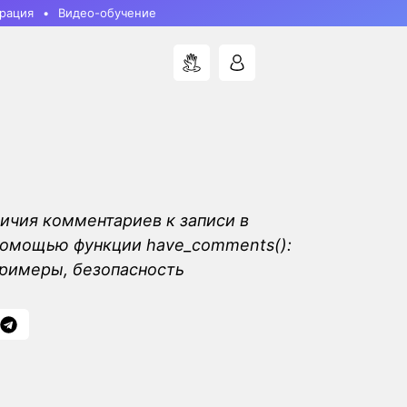
рация
Видео-обучение
ичия комментариев к записи в
помощью функции have_comments():
римеры, безопасность