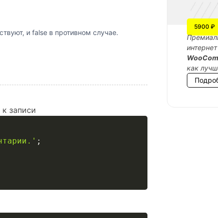
5900 ₽
вуют, и false в противном случае.
Премиаль
интернет
WooCom
как лучш
Подро
 к записи
нтарии.'
;