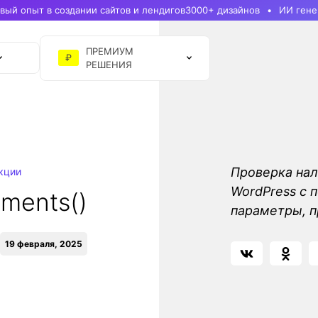
ый опыт в создании сайтов и лендигов
3000+ дизайнов
ИИ гене
ПРЕМИУМ
₽
РЕШЕНИЯ
Проверка нал
кции
WordPress с 
ments()
параметры, п
19 февраля, 2025