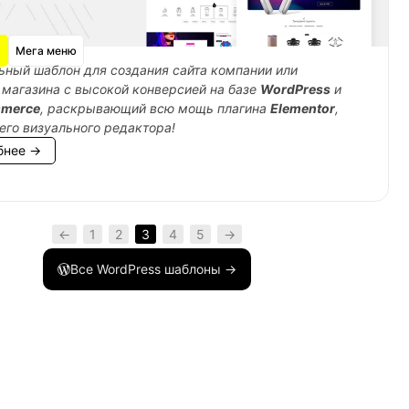
Мега меню
ный шаблон для создания сайта компании или
 магазина с высокой конверсией на базе
WordPress
и
merce
, раскрывающий всю мощь плагина
Elementor
,
его визуального редактора!
бнее →
←
1
2
3
4
5
→
Все WordPress шаблоны →