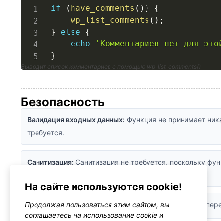
if
(
have_comments
(
)
)
{
wp_list_comments
(
)
;
}
else
{
echo
'Комментариев нет для это
}
Выводит список комментариев с помощью wp_list_comments()
Безопасность
Валидация входных данных:
Функция не принимает ника
требуется.
Санитизация:
Санитизация не требуется, поскольку фу
WordPress.
На сайте используются cookie!
Рекомендации:
Проверяйте наличие комментариев пере
Продолжая пользоваться этим сайтом, вы
соглашаетесь на использование cookie и