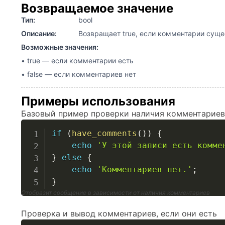
Возвращаемое значение
Тип:
bool
Описание:
Возвращает true, если комментарии сущест
Возможные значения:
• true — если комментарии есть
• false — если комментариев нет
Примеры использования
Базовый пример проверки наличия комментариев
if
(
have_comments
(
)
)
{
echo
'У этой записи есть комме
}
else
{
echo
'Комментариев нет.'
;
}
Отобразит сообщение в зависимости от наличия комментариев
Проверка и вывод комментариев, если они есть