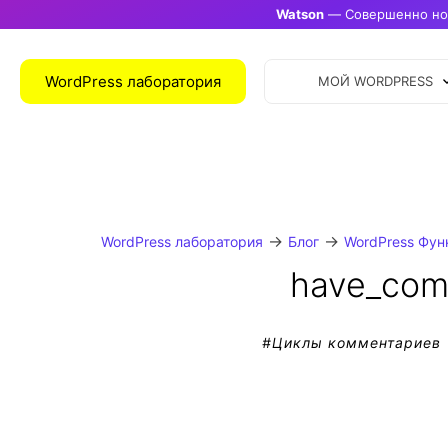
Watson
— Совершенно нов
WordPress лаборатория
МОЙ WORDPRESS
→
→
WordPress лаборатория
Блог
WordPress Фун
have_com
#
Циклы комментариев