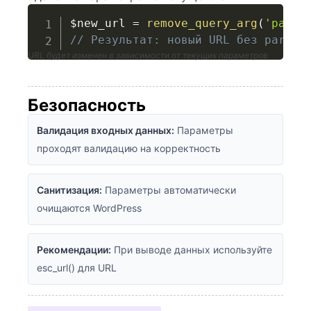
$new_url
=
remove_query_arg
(
'param
// Результат: новый URL без param1
URL будет изменен в зависимости от текущих параметров
Безопасность
Валидация входных данных:
Параметры
проходят валидацию на корректность
Санитизация:
Параметры автоматически
очищаются WordPress
Рекомендации:
При выводе данных используйте
esc_url() для URL