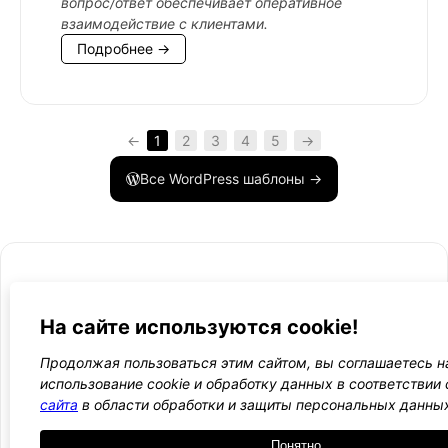
вопрос/ответ обеспечивает оперативное
взаимодействие с клиентами.
Подробнее →
←
1
2
3
4
5
→
Все WordPress шаблоны →
На сайте используются cookie!
- Поли
-
WordPress лаборатория
конфид
Оплата
Продолжая пользоваться этим сайтом, вы соглашаетесь н
и
Ещё один сайт на WordPress 💛
использование cookie и обработку данных в соответствии
-
возвра
сайта
в области обработки и защиты персональных данны
Пользо
2021 — 2026
- Обратная связь
соглаш
-
Понятно