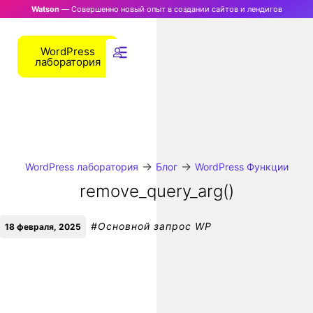
Watson
— Совершенно новый опыт в создании сайтов и лендигов
WordPress
лаборатория
→
→
WordPress лаборатория
Блог
WordPress Функции
remove_query_arg()
#
Основной запрос WP
18 февраля, 2025