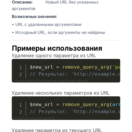
Описание:
Новый URL без указанных
аргументов
Возможные значения:
• URL с удаленными аргументами
• Исходный URL, если аргументы не найдены
Примеры использования
Удаление одного параметра из URL
$new_url
=
remove_query_arg
(
'param
// Результат: 'http://example.com/
Строка запроса теперь не содержит param1
Удаление нескольких параметров из URL
$new_url
=
remove_query_arg
(
array
(
// Результат: 'http://example.com/
Остается только param3
Удаление параметра из текущего URL