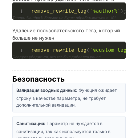
remove_rewrite_tag
(
'%author%'
)
;
Теперь %author% больше не будет обрабатываться в URL
Удаление пользовательского тега, который
больше не нужен
remove_rewrite_tag
(
'%custom_tag%'
)
Следует убедиться, что тег был добавлен ранее
Безопасность
Валидация входных данных:
Функция ожидает
строку в качестве параметра, не требует
дополнительной валидации.
Санитизация:
Параметр не нуждается в
санитизации, так как используется только в