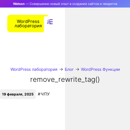
Watson
— Совершенно новый опыт в создании сайтов и лендигов
WordPress
лаборатория
→
→
WordPress лаборатория
Блог
WordPress Функции
remove_rewrite_tag()
#
ЧПУ
19 февраля, 2025