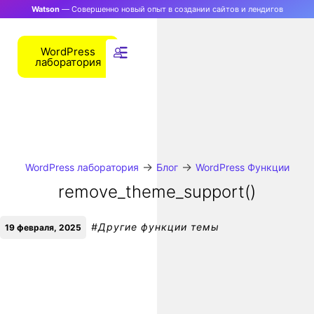
Watson
— Совершенно новый опыт в создании сайтов и лендигов
WordPress
лаборатория
→
→
WordPress лаборатория
Блог
WordPress Функции
remove_theme_support()
#
Другие функции темы
19 февраля, 2025