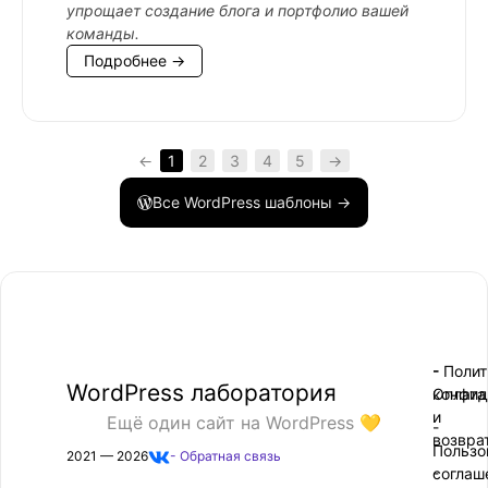
упрощает создание блога и портфолио вашей
команды.
Подробнее →
←
1
2
3
4
5
→
Все WordPress шаблоны →
- Поли
-
WordPress лаборатория
конфид
Оплата
и
Ещё один сайт на WordPress 💛
-
возвра
Пользо
2021 — 2026
- Обратная связь
соглаш
-