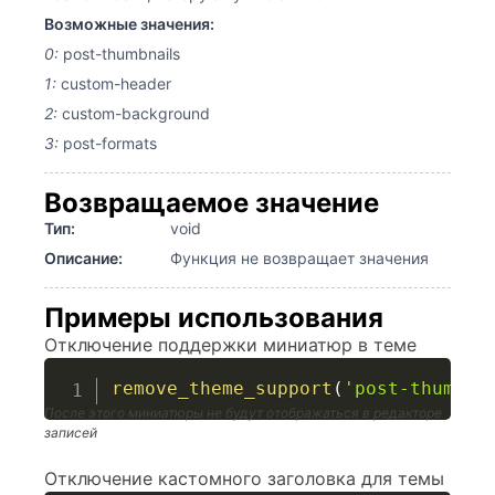
Возможные значения:
0:
post-thumbnails
1:
custom-header
2:
custom-background
3:
post-formats
Возвращаемое значение
Тип:
void
Описание:
Функция не возвращает значения
Примеры использования
Отключение поддержки миниатюр в теме
remove_theme_support
(
'post-thumbna
После этого миниатюры не будут отображаться в редакторе
записей
Отключение кастомного заголовка для темы