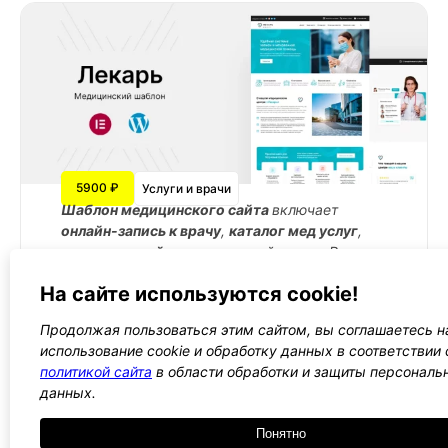
5900 ₽
Услуги и врачи
Шаблон медицинского сайта
включает
онлайн-запись к врачу
,
каталог мед услуг
,
список врачей
с опытом и рейтингом. Раздел
вопрос/ответ обеспечивает оперативное
На сайте используются cookie!
взаимодействие с клиентами.
Подробнее →
Продолжая пользоваться этим сайтом, вы соглашаетесь н
использование cookie и обработку данных в соответствии 
политикой сайта
в области обработки и защиты персональ
данных.
←
1
2
3
4
5
→
Понятно