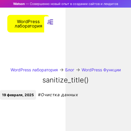
Watson
— Совершенно новый опыт в создании сайтов и лендигов
WordPress
лаборатория
→
→
WordPress лаборатория
Блог
WordPress Функции
sanitize_title()
#
Очистка данных
19 февраля, 2025