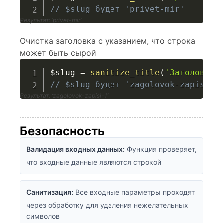
// $slug будет 'privet-mir'
Результат: ‘privet-mir’
Очистка заголовка с указанием, что строка
может быть сырой
$slug
=
sanitize_title
(
'Заголовок 
// $slug будет 'zagolovok-zapisi-1
Результат: ‘zagolovok-zapisi-1’
Безопасность
Валидация входных данных:
Функция проверяет,
что входные данные являются строкой
Санитизация:
Все входные параметры проходят
через обработку для удаления нежелательных
символов