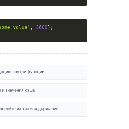
some_value'
,
3600
)
;
ацию внутри функции
 и значения кэша
веряйте их тип и содержание