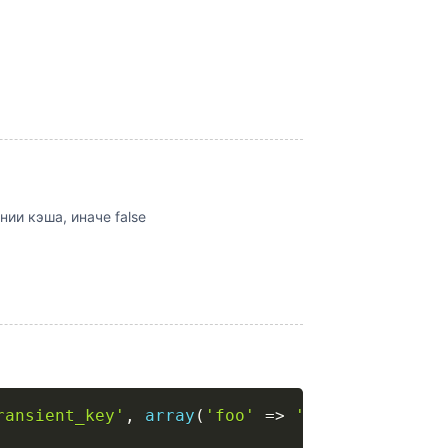
ии кэша, иначе false
ransient_key'
,
array
(
'foo'
=>
'bar'
)
,
3600
)
;