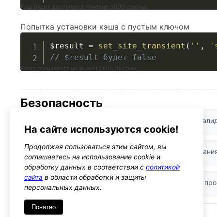
Кэш будет доступен в течение 3600 секунд
Попытка установки кэша с пустым ключом
$result
=
set_site_transient
(
''
,
'
// $result будет false
Ключ транзиента не может быть пустым
Безопасность
Валидация входных данных:
Параметры проходят валид
На сайте используются cookie!
Продолжая пользоваться этим сайтом, вы
Санитизация:
Функция автоматически очищает названия
соглашаетесь на использование cookie и
обработку данных в соответствии с
политикой
сайта
в области обработки и защиты
Рекомендации:
При использовании данных из кэша, про
персональных данных.
Понятно