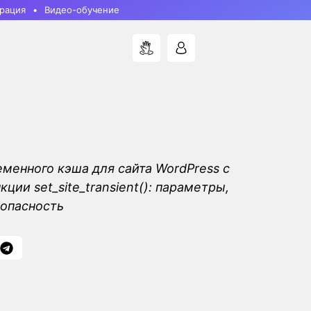
рация
Видео-обучение
еменного кэша для сайта WordPress с
ии set_site_transient(): параметры,
опасность