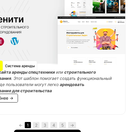
Система аренды
сайта аренды спецтехники
или
строительного
вания
. Этот шаблон помогает создать функциональный
где пользователи могут легко
арендовать
вание для строительства
бнее →
←
1
2
3
4
5
→