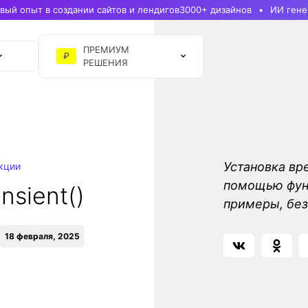
ый опыт в создании сайтов и лендигов
3000+ дизайнов
ИИ гене
ПРЕМИУМ
₽
РЕШЕНИЯ
Установка вр
кции
помощью функц
ansient()
примеры, без
18 февраля, 2025