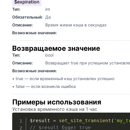
$expiration
Тип:
int
Обязательный:
Да
Описание:
Время жизни кэша в секундах
Возможные значения:
Возвращаемое значение
Тип:
bool
Описание:
Возвращает true при успешном установлен
Возможные значения:
• true — если временный кэш установлен успешно
• false — если возникла ошибка
Примеры использования
Установка временного кэша на 1 час
$result
=
set_site_transient
(
'my_t
// $result будет true