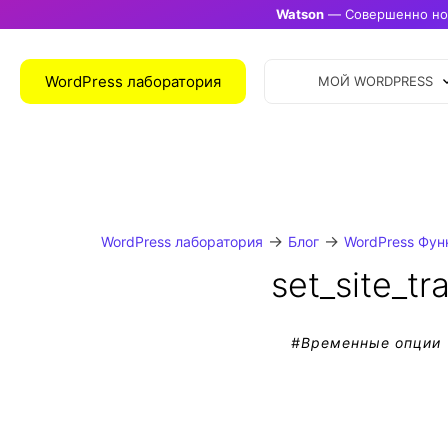
Watson
— Совершенно нов
WordPress лаборатория
МОЙ WORDPRESS
→
→
WordPress лаборатория
Блог
WordPress Фун
set_site_tr
#
Временные опции