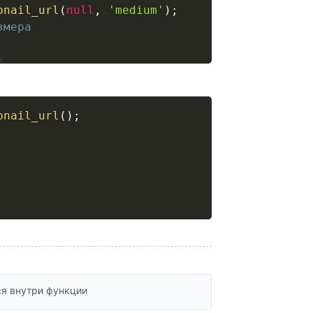
bnail_url
(
null
,
'medium'
)
;
змера
а
bnail_url
(
)
;
ся внутри функции