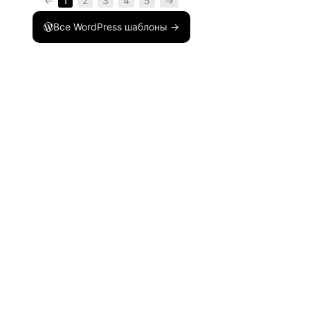
←
1
2
3
4
5
→
Все WordPress шаблоны →