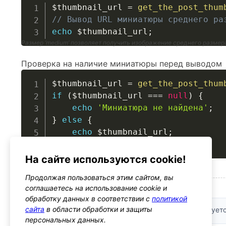
$thumbnail_url
=
get_the_post_thum
// Вывод URL миниатюры среднего ра
echo
$thumbnail_url
;
Размер ‘medium’ позволяет получить изображение среднего размер
Проверка на наличие миниатюры перед выводом
$thumbnail_url
=
get_the_post_thum
if
(
$thumbnail_url
===
null
)
{
echo
'Миниатюра не найдена'
;
}
else
{
echo
$thumbnail_url
;
}
Выводит сообщение, если миниатюра не задана
На сайте используются cookie!
Продолжая пользоваться этим сайтом, вы
соглашаетесь на использование cookie и
Безопасность
обработку данных в соответствии с
политикой
сайта
в области обработки и защиты
Валидация входных данных:
Параметр size валидирует
персональных данных.