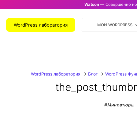
Watson
— Совершенно нов
WordPress лаборатория
МОЙ WORDPRESS
→
→
WordPress лаборатория
Блог
WordPress Фун
the_post_thumbna
#
Миниатюры