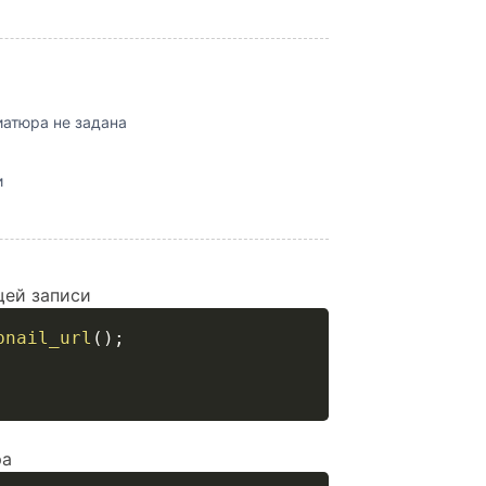
иатюра не задана
и
щей записи
bnail_url
(
)
;
ра