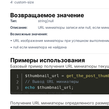
4:
custom-size
Возвращаемое значение
Тип:
string|null
Описание:
URL миниатюры записи или null, если мин
Возможные значения:
• URL изображения миниатюры при успешном выполнени
• null если миниатюра не найдена
Примеры использования
Базовый пример получения URL миниатюры теку
$thumbnail_url
=
get_the_post_thum
// Вывод URL миниатюры
echo
$thumbnail_url
;
Выводит URL миниатюры, если она задана
Получение URL миниатюры определенного разме