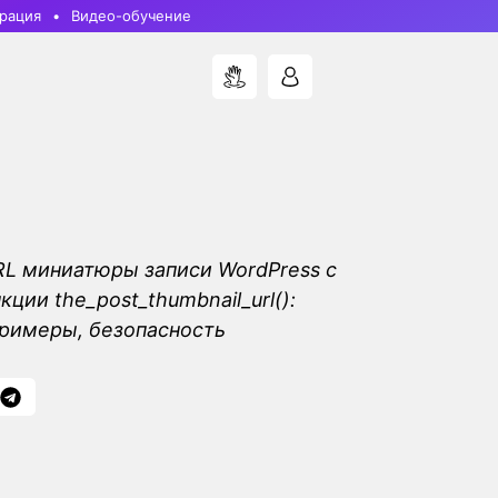
рация
Видео-обучение
L миниатюры записи WordPress с
ции the_post_thumbnail_url():
римеры, безопасность