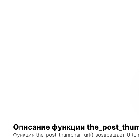
Описание функции the_post_thumb
Функция the_post_thumbnail_url() возвращает URL