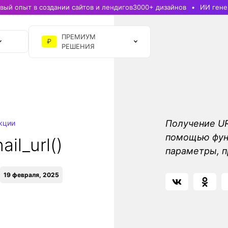
ый опыт в создании сайтов и лендигов
3000+ дизайнов
ИИ гене
ПРЕМИУМ
₽
РЕШЕНИЯ
Получение UR
кции
помощью функ
il_url()
параметры, п
19 февраля, 2025