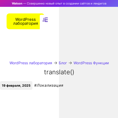
Watson
— Совершенно новый опыт в создании сайтов и лендигов
WordPress
лаборатория
→
→
WordPress лаборатория
Блог
WordPress Функции
translate()
#
Локализация
19 февраля, 2025