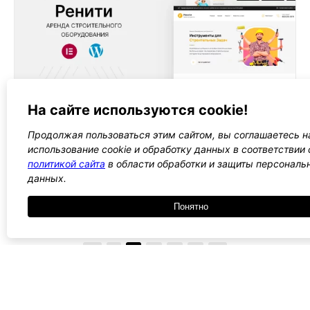
5900 ₽
Система аренды
На сайте используются cookie!
Шаблон сайта аренды спецтехники
или
строительного оборудования
. Этот шаблон
Продолжая пользоваться этим сайтом, вы соглашаетесь н
помогает создать функциональный ресурс,
использование cookie и обработку данных в соответствии 
где пользователи могут легко
арендовать
политикой сайта
в области обработки и защиты персональ
оборудование для строительства
данных.
Подробнее →
Понятно
←
1
2
3
4
5
→
Все WordPress шаблоны →