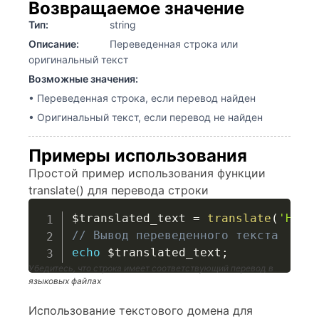
Возвращаемое значение
Тип:
string
Описание:
Переведенная строка или
оригинальный текст
Возможные значения:
• Переведенная строка, если перевод найден
• Оригинальный текст, если перевод не найден
Примеры использования
Простой пример использования функции
translate() для перевода строки
$translated_text
=
translate
(
'Hell
// Вывод переведенного текста
echo
$translated_text
;
Убедитесь, что строка имеет соответствующий перевод в
языковых файлах
Использование текстового домена для