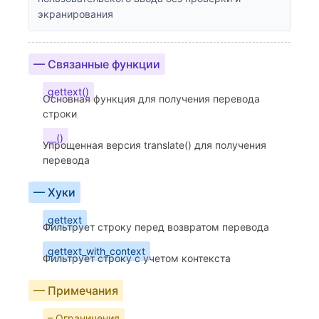
экранирования
— Связанные функции
gettext()
Основная функция для получения перевода
строки
__()
Упрощенная версия translate() для получения
перевода
— Хуки
gettext
Фильтрует строку перед возвратом перевода
gettext_with_context
Фильтрует строку с учетом контекста
— Примечания
– Ограничения