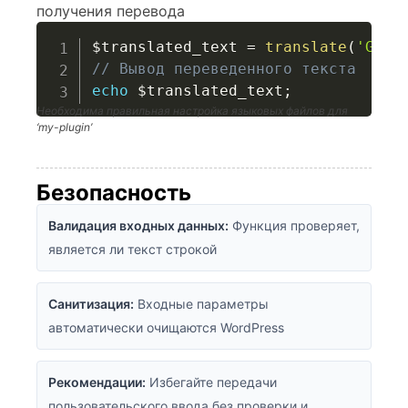
получения перевода
$translated_text
=
translate
(
'Good
// Вывод переведенного текста
echo
$translated_text
;
Необходима правильная настройка языковых файлов для
‘my-plugin’
Безопасность
Валидация входных данных:
Функция проверяет,
является ли текст строкой
Санитизация:
Входные параметры
автоматически очищаются WordPress
Рекомендации:
Избегайте передачи
пользовательского ввода без проверки и