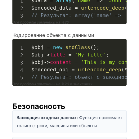
$data
=
array
(
'name'
=>
'John Doe'
$encoded_data
=
urlencode_deep
(
$da
// Результат: array('name' => 'Joh
Все пробелы заменены на %20
Кодирование объекта с данными
$obj
=
new
stdClass
(
)
;
$obj
->
title
=
'My Title'
;
$obj
->
content
=
'This is my conten
$encoded_obj
=
urlencode_deep
(
$obj
// Результат: объект с закодирован
Все пробелы заменены на %20 в значениях
Безопасность
Валидация входных данных:
Функция принимает
только строки, массивы или объекты