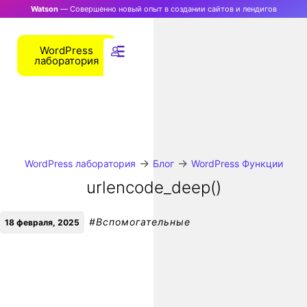
Watson
— Совершенно новый опыт в создании сайтов и лендигов
WordPress
лаборатория
→
→
WordPress лаборатория
Блог
WordPress Функции
urlencode_deep()
#
Вспомогательные
18 февраля, 2025