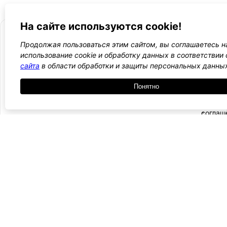
На сайте используются cookie!
Продолжая пользоваться этим сайтом, вы соглашаетесь н
использование cookie и обработку данных в соответствии
- Поли
-
сайта
в области обработки и защиты персональных данны
WordPress лаборатория
конфид
Оплата
и
Понятно
Ещё один сайт на WordPress 💛
-
возвра
Пользо
2021 — 2026
- Обратная связь
соглаш
-
Догово
оферта
Курсы, инструкции и новости WordPress
Подписаться