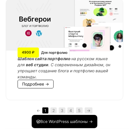
4900 ₽
Для портфолио
Шаблон сайта портфолио
на русском языке
для
веб студии
. С современным дизайном, он
упрощает создание блога и портфолио вашей
команды.
Подробнее →
←
1
2
3
4
5
→
Все WordPress шаблоны →