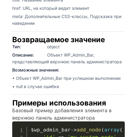
href:
URL, на который ведет элемент
meta:
Дополнительные CSS-классы, Подсказка при
наведении
Возвращаемое значение
Тип:
object
Описание:
Объект WP_Admin_Bar,
представляющий верхнюю панель администратора
Возможные значения:
• Объект WP_Admin_Bar при успешном выполнении
• null в случае ошибки
Примеры использования
Базовый пример добавления элемента в
верхнюю панель администратора
$wp_admin_bar
->
add_node
(
array
(