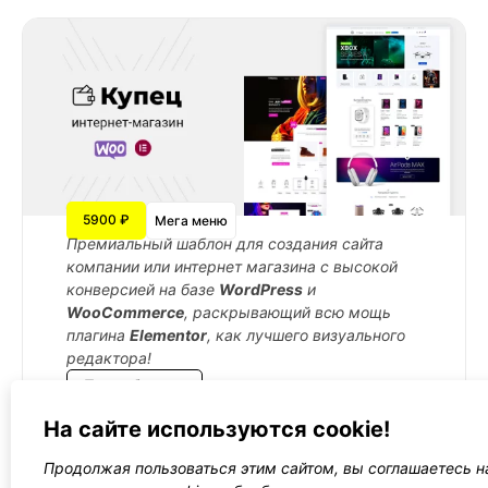
5900 ₽
Мега меню
Премиальный шаблон для создания сайта
компании или интернет магазина с высокой
конверсией на базе
WordPress
и
WooCommerce
, раскрывающий всю мощь
плагина
Elementor
, как лучшего визуального
редактора!
Подробнее →
На сайте используются cookie!
Продолжая пользоваться этим сайтом, вы соглашаетесь н
←
1
2
3
4
5
→