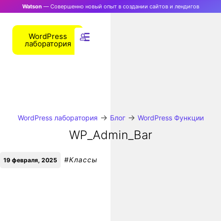
Watson
— Совершенно новый опыт в создании сайтов и лендигов
WordPress
лаборатория
→
→
WordPress лаборатория
Блог
WordPress Функции
WP_Admin_Bar
#
Классы
19 февраля, 2025