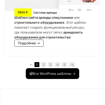
5900 ₽
Система аренды
Шаблон сайта аренды спецтехники
или
строительного оборудования
. Этот шаблон
помогает создать функциональный ресурс,
где пользователи могут легко
арендовать
оборудование для строительства
Подробнее →
←
1
2
3
4
5
→
Все WordPress шаблоны →