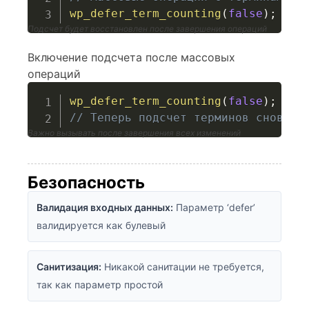
wp_defer_term_counting
(
false
)
;
Подсчет будет восстановлен после завершения операций
Включение подсчета после массовых
операций
wp_defer_term_counting
(
false
)
;
// Теперь подсчет терминов снова а
Важно вызывать после завершения всех изменений
Безопасность
Валидация входных данных:
Параметр ‘defer’
валидируется как булевый
Санитизация:
Никакой санитации не требуется,
так как параметр простой