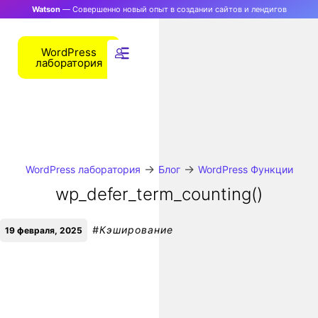
Watson
— Совершенно новый опыт в создании сайтов и лендигов
WordPress
лаборатория
→
→
WordPress лаборатория
Блог
WordPress Функции
wp_defer_term_counting()
#
Кэширование
19 февраля, 2025