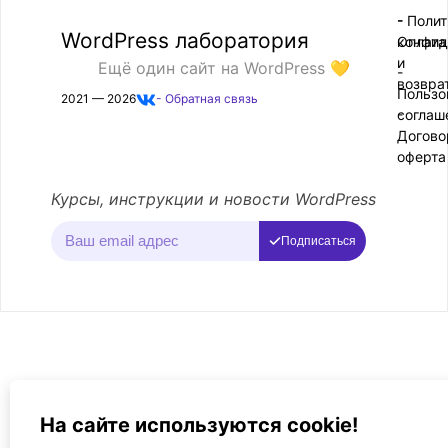
- Поли
-
WordPress лаборатория
конфид
Оплата
и
Ещё один сайт на WordPress 💛
-
возвра
Пользо
2021 — 2026
- Обратная связь
соглаш
-
Догово
оферта
Курсы, инструкции и новости WordPress
Подписаться
На сайте используются cookie!