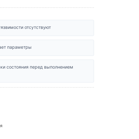
уязвимости отсутствуют
мает параметры
рки состояния перед выполнением
ия