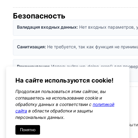
Безопасность
Валидация входных данных:
Нет входных параметров, 
Санитизация:
Не требуется, так как функция не прини
Рекомендации:
Используйте wp_doing_cron() для прове
длительных задач
На сайте используются cookie!
Продолжая пользоваться этим сайтом, вы
— Связанные функции
соглашаетесь на использование cookie и
обработку данных в соответствии с
политикой
wp_schedule_event()
сайта
в области обработки и защиты
Запланировать выполнение задачи в cron
персональных данных.
wp_next_scheduled()
Получить время следующего запланированного событ
Понятно