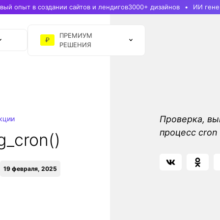
ый опыт в создании сайтов и лендигов
3000+ дизайнов
ИИ гене
ПРЕМИУМ
₽
РЕШЕНИЯ
Проверка, вы
кции
процесс cron
g_cron()
19 февраля, 2025