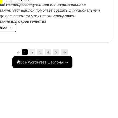
сайта аренды спецтехники
или
строительного
вания
. Этот шаблон помогает создать функциональный
где пользователи могут легко
арендовать
вание для строительства
бнее →
←
1
2
3
4
5
→
Все WordPress шаблоны →