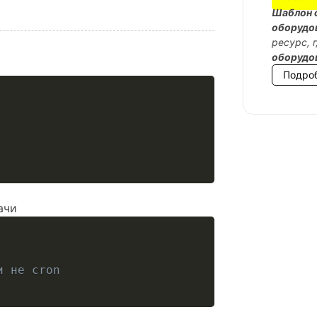
Шаблон 
оборудо
ресурс, 
оборудо
Подро
ачи
и не cron