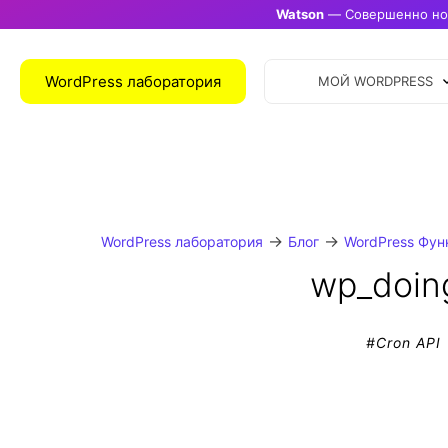
Watson
— Совершенно нов
WordPress лаборатория
МОЙ WORDPRESS
→
→
WordPress лаборатория
Блог
WordPress Фун
wp_doin
#
Cron API