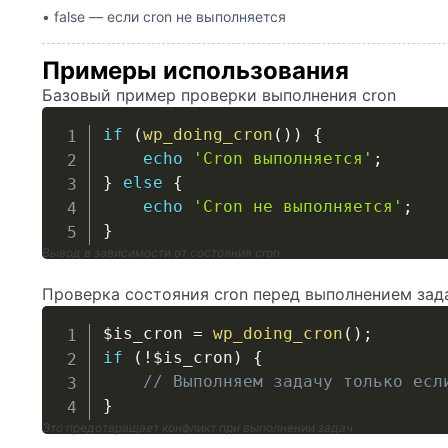
• false — если cron не выполняется
Примеры использования
Базовый пример проверки выполнения cron
if
(
wp_doing_cron
(
)
)
{
echo
'Cron выполняется'
;
}
else
{
echo
'Cron не выполняется'
;
}
Вывод в зависимости от состояния cron
Проверка состояния cron перед выполнением зад
$is_cron
=
wp_doing_cron
(
)
;
if
(
!
$is_cron
)
{
// Выполняем задачу только есл
}
Это предотвращает конфликт при выполнении задач