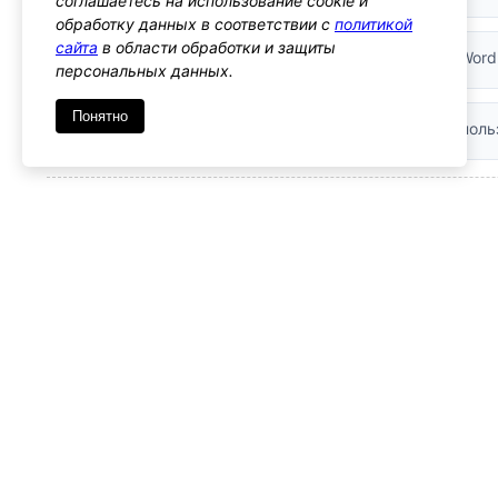
соглашаетесь на использование cookie и
обработку данных в соответствии с
политикой
сайта
в области обработки и защиты
Санитизация:
HTML-код автоматически очищается Word
персональных данных.
Понятно
Рекомендации:
Используйте esc_html() для вывода поль
— Связанные функции
get_editable_roles()
Получает список всех ролей, доступных для редактир
add_role()
Добавляет новую роль пользователей
— Хуки
wp_dropdown_roles
Фильтрует HTML-код перед выводом выпадающего сп
— Примечания