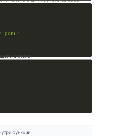
е роль'
щего списка
нутри функции