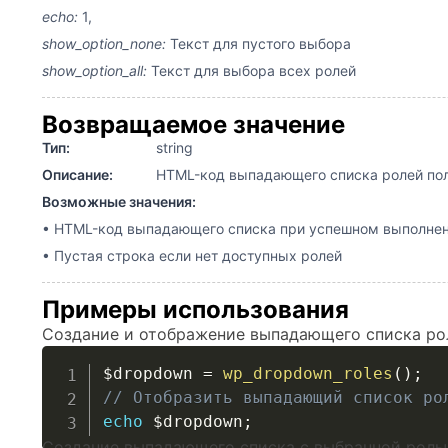
echo:
1,
show_option_none:
Текст для пустого выбора
show_option_all:
Текст для выбора всех ролей
Возвращаемое значение
Тип:
string
Описание:
HTML-код выпадающего списка ролей пол
Возможные значения:
• HTML-код выпадающего списка при успешном выполне
• Пустая строка если нет доступных ролей
Примеры использования
Создание и отображение выпадающего списка ро
$dropdown
=
wp_dropdown_roles
(
)
;
// Отобразить выпадающий список ро
echo
$dropdown
;
Создание выпадающего списка с выбранной ролью