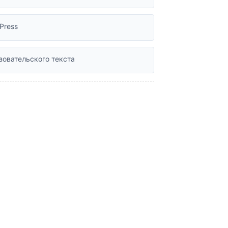
Press
зовательского текста
ования
иска