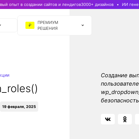
ый опыт в создании сайтов и лендигов
3000+ дизайнов
ИИ гене
ПРЕМИУМ
₽
РЕШЕНИЯ
Создание вы
кции
пользователе
roles()
wp_dropdown_
безопасность
19 февраля, 2025