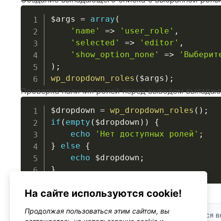
$args
=
array
(
'name'
=>
'user_role'
,
'selected'
=>
'editor'
,
'show_option_none'
=>
'Выберит
)
;
wp_dropdown_roles
(
$args
)
;
Проверка наличия ролей перед выводом выпадаю
$dropdown
=
wp_dropdown_roles
(
)
;
if
(
empty
(
$dropdown
)
)
{
echo
'Нет доступных ролей'
;
}
else
{
echo
$dropdown
;
}
На сайте используются cookie!
Безопасность
Продолжая пользоваться этим сайтом, вы
Валидация входных данных:
Параметры проверяются в