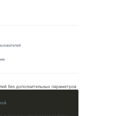
ьзователей
нии
лей без дополнительных параметров
лей
 и текстом для пустого выбора