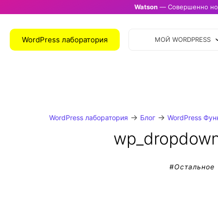
Watson
— Совершенно нов
WordPress лаборатория
МОЙ WORDPRESS
→
→
WordPress лаборатория
Блог
WordPress Фун
wp_dropdown_
#
Остальное