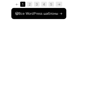
←
1
2
3
4
5
→
Все WordPress шаблоны →