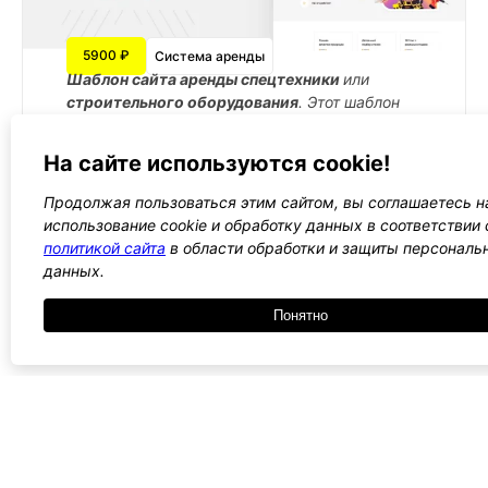
5900 ₽
Система аренды
Шаблон сайта аренды спецтехники
или
строительного оборудования
. Этот шаблон
помогает создать функциональный ресурс,
где пользователи могут легко
арендовать
На сайте используются cookie!
оборудование для строительства
Подробнее →
Продолжая пользоваться этим сайтом, вы соглашаетесь н
использование cookie и обработку данных в соответствии 
политикой сайта
в области обработки и защиты персональ
данных.
←
1
2
3
4
5
→
Понятно
Все WordPress шаблоны →