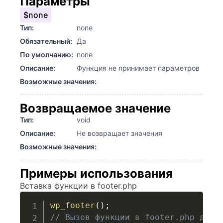
Параметры
$none
Тип:
none
Обязательный:
Да
По умолчанию:
none
Описание:
Функция не принимает параметров
Возможные значения:
Возвращаемое значение
Тип:
void
Описание:
Не возвращает значения
Возможные значения:
Примеры использования
Вставка функции в footer.php
wp_footer
(
)
;
// Вызов функции в footer.php для 