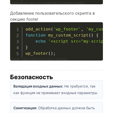
Гарантирует загрузку скриптов в нужном порядке
Добавление пользовательского скрипта в
секцию footer
add_action
(
'wp_footer'
,
'my_custom
function
my_custom_script
(
)
{
echo
'<script src="my-script.j
}
wp_footer
(
)
;
Скрипт подгрузится в конце страницы
Безопасность
Валидация входных данных:
Не требуется, так
как функция не принимает входные параметры
Санитизация:
Обработка данных должна быть