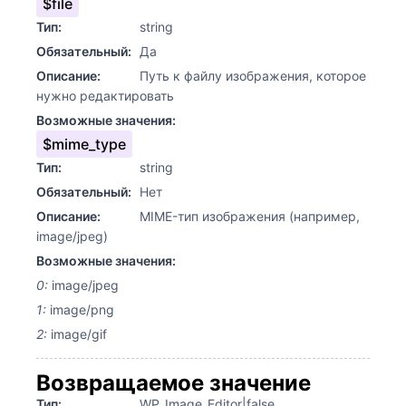
$file
Тип:
string
Обязательный:
Да
Описание:
Путь к файлу изображения, которое
нужно редактировать
Возможные значения:
$mime_type
Тип:
string
Обязательный:
Нет
Описание:
MIME-тип изображения (например,
image/jpeg)
Возможные значения:
0:
image/jpeg
1:
image/png
2:
image/gif
Возвращаемое значение
Тип:
WP_Image_Editor|false