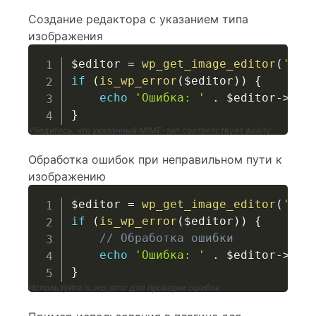
Создание редактора с указанием типа
изображения
$editor
=
wp_get_image_editor
(
'/pa
if
(
is_wp_error
(
$editor
)
)
{
echo
'Ошибка: '
.
$editor
->
get
}
Убедитесь, что указанный MIME-тип соответствует файлу
Обработка ошибок при неправильном пути к
изображению
$editor
=
wp_get_image_editor
(
'/in
if
(
is_wp_error
(
$editor
)
)
{
// Обработка ошибки
echo
'Ошибка: '
.
$editor
->
get
}
Используйте is_wp_error для проверки ошибок