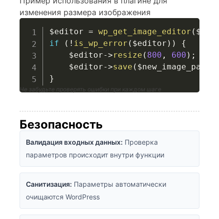
Пример использования в плагине для
изменения размера изображения
$editor
=
wp_get_image_editor
(
$ima
if
(
!
is_wp_error
(
$editor
)
)
{
$editor
->
resize
(
800
,
600
)
;
$editor
->
save
(
$new_image_path
)
}
Не забудьте проверять ошибки при каждом шаге
Безопасность
Валидация входных данных:
Проверка
параметров происходит внутри функции
Санитизация:
Параметры автоматически
очищаются WordPress