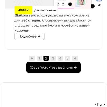
4900 ₽
Для портфолио
Шаблон сайта портфолио
на русском языке
для
веб студии
. С современным дизайном, он
упрощает создание блога и портфолио вашей
команды.
Подробнее →
←
1
2
3
4
5
→
Все WordPress шаблоны →
- Поли
-