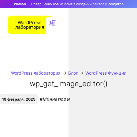
Watson
— Совершенно новый опыт в создании сайтов и лендигов
WordPress
лаборатория
→
→
WordPress лаборатория
Блог
WordPress Функции
wp_get_image_editor()
#
Миниатюры
19 февраля, 2025