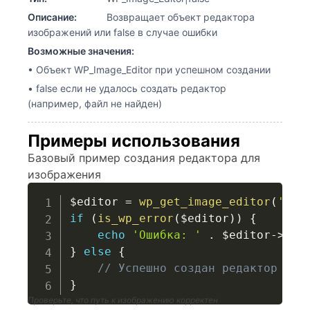
Описание:
Возвращает объект редактора
изображений или false в случае ошибки
Возможные значения:
• Объект WP_Image_Editor при успешном создании
• false если не удалось создать редактор
(например, файл не найден)
Примеры использования
Базовый пример создания редактора для
изображения
$editor
=
wp_get_image_editor
(
'/pa
if
(
is_wp_error
(
$editor
)
)
{
echo
'Ошибка: '
.
$editor
->
get
}
else
{
// Успешно создан редактор
}
Проверьте, что путь к изображению корректен