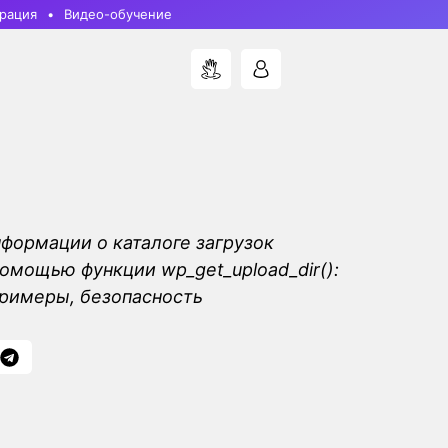
рация
Видео-обучение
формации о каталоге загрузок
помощью функции wp_get_upload_dir():
римеры, безопасность