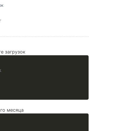
ок
’
е загрузок
к
го месяца