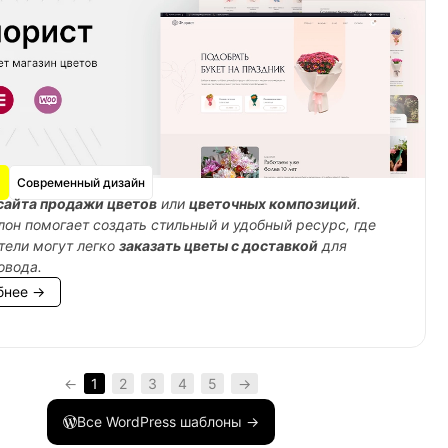
Современный дизайн
сайта продажи цветов
или
цветочных композиций
.
лон помогает создать стильный и удобный ресурс, где
тели могут легко
заказать цветы с доставкой
для
овода.
бнее →
←
1
2
3
4
5
→
Все WordPress шаблоны →