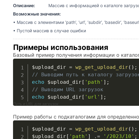
Описание:
Массив с информацией о каталоге загруз
Возможные значения:
• Массив с элементами ‘path’, ‘url’, ‘subdir’, ‘basedir’, ‘baseurl
• Пустой массив в случае ошибки
Примеры использования
Базовый пример получения информации о каталог
$upload_dir
=
wp_get_upload_dir
(
)
;
// Выводим путь к каталогу загрузо
echo
$upload_dir
[
'path'
]
;
// Выводим URL загрузок
echo
$upload_dir
[
'url'
]
;
Путь и URL для загрузок
Пример работы с подкаталогами для определенно
$upload_dir
=
wp_get_upload_dir
(
)
;
$upload_dir
[
'path'
]
.=
'/2023/10'
;