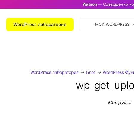
Watson
— Совершенно нов
WordPress лаборатория
МОЙ WORDPRESS
→
→
WordPress лаборатория
Блог
WordPress Фун
wp_get_uplo
#
Загрузка