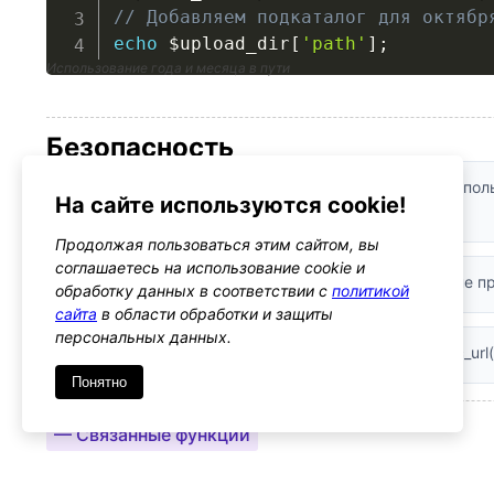
// Добавляем подкаталог для октябр
echo
$upload_dir
[
'path'
]
;
Использование года и месяца в пути
Безопасность
Валидация входных данных:
Функция не принимает пол
На сайте используются cookie!
проверки не требуются
Продолжая пользоваться этим сайтом, вы
соглашаетесь на использование cookie и
Санитизация:
Параметры автоматической очистки не п
обработку данных в соответствии с
политикой
сайта
в области обработки и защиты
персональных данных.
Рекомендации:
При выводе данных используйте esc_url(
Понятно
— Связанные функции
wp_upload_bits()
Загружает файл и возвращает массив с информацией 