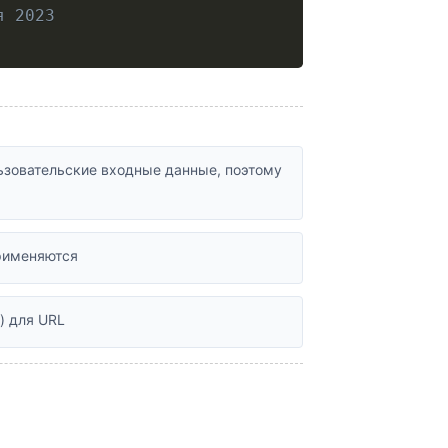
я 2023
ьзовательские входные данные, поэтому
рименяются
) для URL
о загруженном файле