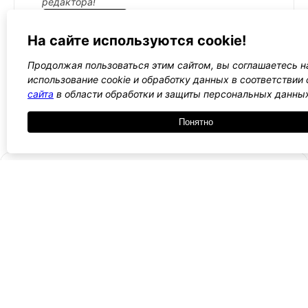
редактора!
Подробнее →
На сайте используются cookie!
Продолжая пользоваться этим сайтом, вы соглашаетесь н
использование cookie и обработку данных в соответствии
←
1
2
3
4
5
→
сайта
в области обработки и защиты персональных данны
Все WordPress шаблоны →
Понятно
- Поли
-
WordPress лаборатория
конфид
Оплата
и
Ещё один сайт на WordPress 💛
-
возвра
Пользо
2021 — 2026
- Обратная связь
соглаш
-
Догово