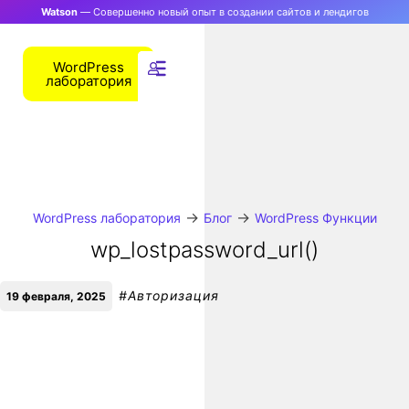
Watson
— Совершенно новый опыт в создании сайтов и лендигов
WordPress
лаборатория
→
→
WordPress лаборатория
Блог
WordPress Функции
wp_lostpassword_url()
#
Авторизация
19 февраля, 2025