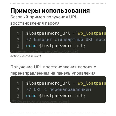
Примеры использования
Базовый пример получения URL
восстановления пароля
$lostpassword_url
=
wp_lostpasswor
// Выводит стандартный URL восстан
echo
$lostpassword_url
;
Например, https://example.com/wp-login.php?
action=lostpassword
Получение URL восстановления пароля с
перенаправлением на панель управления
$lostpassword_url
=
wp_lostpasswor
// URL с перенаправлением
echo
$lostpassword_url
;
URL будет включать параметр redirect