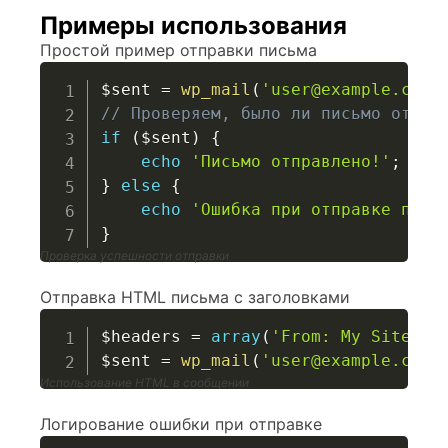
Примеры использования
Простой пример отправки письма
$sent
=
wp_mail
(
'user@example.com'
// Проверяем, было ли письмо отпра
if
(
$sent
)
{
echo
'Письмо отправлено!'
;
}
else
{
echo
'Ошибка при отправке пись
}
Проверка успешности отправки
Отправка HTML письма с заголовками
$headers
=
array
(
'From: My Site <n
$sent
=
wp_mail
(
'user@example.com'
Использование HTML в сообщении
Логирование ошибки при отправке