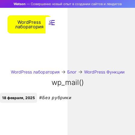
Watson
— Совершенно новый опыт в создании сайтов и лендигов
WordPress
лаборатория
→
→
WordPress лаборатория
Блог
WordPress Функции
wp_mail()
#
Без рубрики
18 февраля, 2025