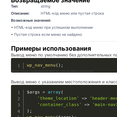
Возвращаемое значение
Тип:
string
Описание:
HTML-код меню или пустая строка
Возможные значения:
• HTML-код меню при успешном выполнении
• Пустая строка если меню не найдено
Примеры использования
Вывод меню по умолчанию без дополнительных п
wp_nav_menu
(
)
;
Меню будет выведено в месте, где вызвана функция
Вывод меню с указанием местоположения и клас
$args
=
array
(
'theme_location'
=>
'header-me
'container_class'
=>
'main-nav
)
;