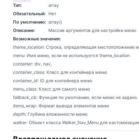
Тип:
array
Обязательный:
Нет
По умолчанию:
array()
Описание:
Массив аргументов для настройки меню
Возможные значения:
theme_location:
Строка, определяющая местоположение м
menu:
Имя меню, если не используется theme_location
container:
div, nav,
container_class:
Класс для контейнера меню
container_id:
ID для контейнера меню
menu_class:
Класс для самого меню
fallback_cb:
Функция по умолчанию, если меню не задано
items_wrap:
Формат вывода элементов меню
depth:
Глубина вложенности меню
walker:
Объект класса Walker_Nav_Menu для кастомизаци