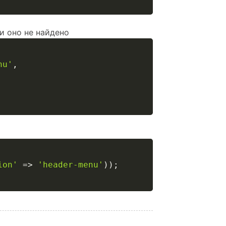
и оно не найдено
nu'
,
ion'
=>
'header-menu'
)
)
;