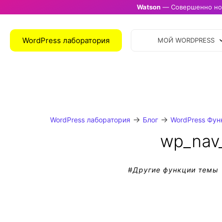
Watson
— Совершенно нов
WordPress лаборатория
МОЙ WORDPRESS
→
→
WordPress лаборатория
Блог
WordPress Фун
wp_nav
#
Другие функции темы