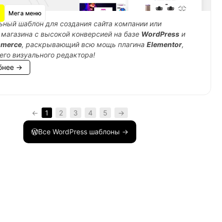
Мега меню
ный шаблон для создания сайта компании или
 магазина с высокой конверсией на базе
WordPress
и
merce
, раскрывающий всю мощь плагина
Elementor
,
его визуального редактора!
бнее →
←
1
2
3
4
5
→
Все WordPress шаблоны →