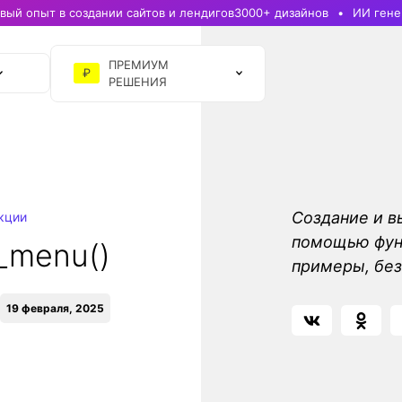
ый опыт в создании сайтов и лендигов
3000+ дизайнов
ИИ гене
ПРЕМИУМ
₽
РЕШЕНИЯ
Создание и в
кции
помощью фун
_menu()
примеры, без
19 февраля, 2025