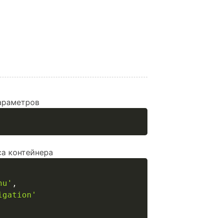
араметров
са контейнера
nu'
,
igation'