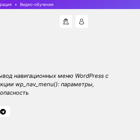
рация
Видео-обучение
ывод навигационных меню WordPress с
кции wp_nav_menu(): параметры,
опасность