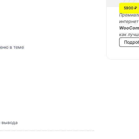
5900 ₽
Премиаль
интернет
WooCom
как лучш
Подро
еню в теме
и вывода