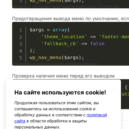
wp_nav_menu
(
$args
)
;
Убедитесь, что ‘header-menu’ зарегистрировано в functions.php
Предотвращение вывода меню по умолчанию, есл
$args
=
array
(
'theme_location'
=>
'footer-me
'fallback_cb'
=>
false
)
;
wp_nav_menu
(
$args
)
;
Если меню не найдено, ничего не будет выведено
Проверка наличия меню перед его выводом
if
(
has_nav_menu
(
'header-menu'
)
)
{
На сайте используются cookie!
wp_nav_menu
(
array
(
'theme_locat
}
Продолжая пользоваться этим сайтом, вы
Обеспечивает наличие меню перед его вызовом
соглашаетесь на использование cookie и
обработку данных в соответствии с
политикой
сайта
в области обработки и защиты
Безопасность
персональных данных.