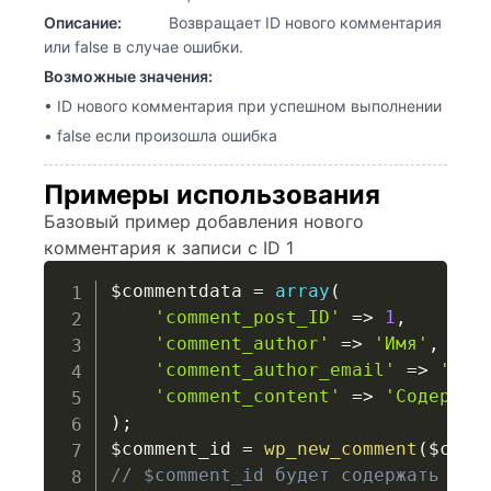
Описание:
Возвращает ID нового комментария
или false в случае ошибки.
Возможные значения:
• ID нового комментария при успешном выполнении
• false если произошла ошибка
Примеры использования
Базовый пример добавления нового
комментария к записи с ID 1
$commentdata
=
array
(
'comment_post_ID'
=>
1
,
'comment_author'
=>
'Имя'
,
'comment_author_email'
=>
'ema
'comment_content'
=>
'Содержим
)
;
$comment_id
=
wp_new_comment
(
$comm
// $comment_id будет содержать ID 