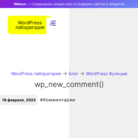
Watson
— Совершенно новый опыт в создании сайтов и лендигов
WordPress
лаборатория
→
→
WordPress лаборатория
Блог
WordPress Функции
wp_new_comment()
#
Комментарии
19 февраля, 2025