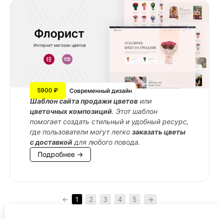
5900 ₽
Современный дизайн
Шаблон сайта продажи цветов
или
цветочных композиций
. Этот шаблон
помогает создать стильный и удобный ресурс,
где пользователи могут легко
заказать цветы
с доставкой
для любого повода.
Подробнее →
←
1
2
3
4
5
→
Все WordPress шаблоны →