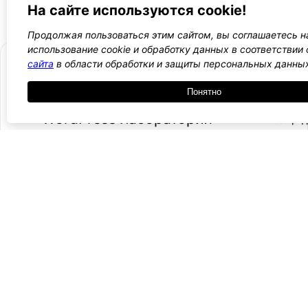
На сайте используются cookie!
Продолжая пользоваться этим сайтом, вы соглашаетесь н
использование cookie и обработку данных в соответствии
сайта
в области обработки и защиты персональных данны
Понятно
- Поли
-
WordPress лаборатория
конфид
Оплата
и
Ещё один сайт на WordPress 💛
-
возвра
Пользо
2021 — 2026
- Обратная связь
соглаш
-
Догово
оферта
Курсы, инструкции и новости WordPress
Подписаться