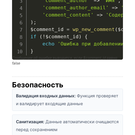
'comment_author'
=>
'Имя'
,
'comment_author_email'
=>
'ema
'comment_content'
=>
'Содержим
)
;
$comment_id
=
wp_new_comment
(
$comm
if
(
!
$comment_id
)
{
echo
'Ошибка при добавлении ко
}
Сообщение об ошибке выводится, если $comment_id равно
false
Безопасность
Валидация входных данных:
Функция проверяет
и валидирует входящие данные
Санитизация:
Данные автоматически очищаются
перед сохранением