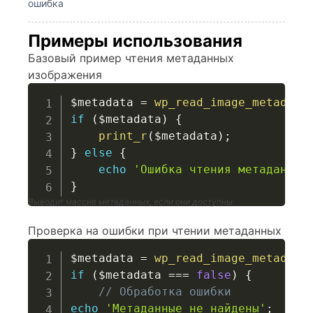
ошибка
Примеры использования
Базовый пример чтения метаданных
изображения
$metadata
=
wp_read_image_metadata
if
(
$metadata
)
{
print_r
(
$metadata
)
;
}
else
{
echo
'Ошибка чтения метаданных
}
Выводит массив метаданных, если они доступны
Проверка на ошибки при чтении метаданных
$metadata
=
wp_read_image_metadata
if
(
$metadata
===
false
)
{
// Обработка ошибки
echo
'Метаданные не найдены'
;