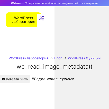
Watson
— Совершенно новый опыт в создании сайтов и лендигов
WordPress
лаборатория
→
→
WordPress лаборатория
Блог
WordPress Функции
wp_read_image_metadata()
#
Редко используемые
19 февраля, 2025