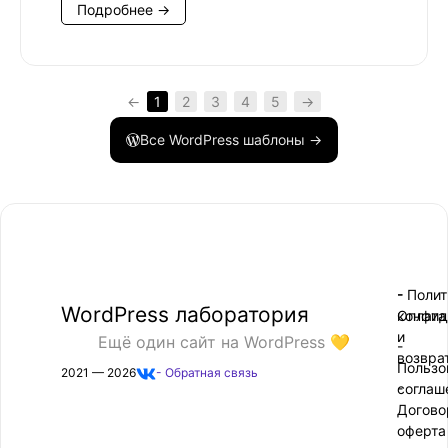
Подробнее →
←
1
2
3
4
5
→
Все WordPress шаблоны →
- Поли
-
WordPress лаборатория
конфид
Оплата
и
Ещё один сайт на WordPress 💛
-
возвра
Пользо
2021 — 2026
- Обратная связь
соглаш
-
Догово
оферта