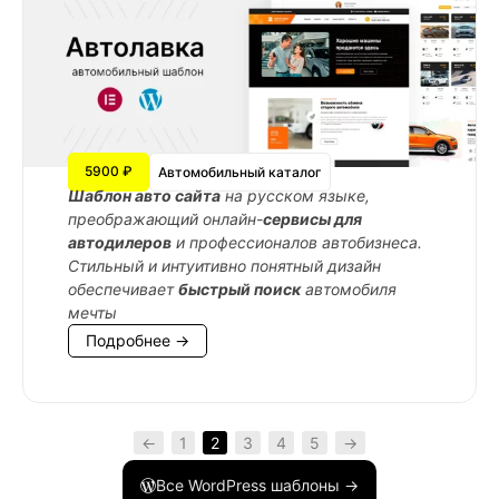
5900 ₽
Автомобильный каталог
Шаблон авто сайта
на русском языке,
преображающий онлайн-
сервисы для
автодилеров
и профессионалов автобизнеса.
Стильный и интуитивно понятный дизайн
обеспечивает
быстрый поиск
автомобиля
мечты
Подробнее →
←
1
2
3
4
5
→
Все WordPress шаблоны →