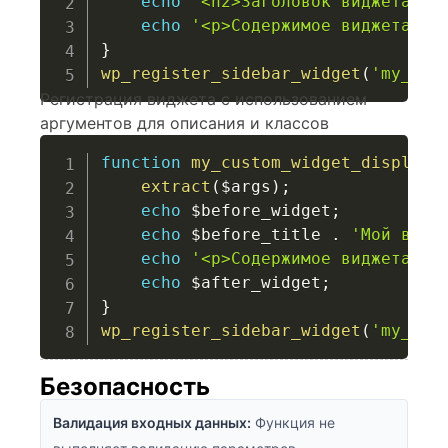
echo
'<h2>Заголовок виджета</h
echo
'<p>Содержимое виджета</p
}
wp_register_sidebar_widget
(
'my_cus
Регистрация виджета с использованием
аргументов для описания и классов
function
my_custom_widget_display
(
extract
(
$args
)
;
echo
$before_widget
;
echo
$before_title
.
'Мой видж
echo
'<p>Содержимое виджета</p
echo
$after_widget
;
}
wp_register_sidebar_widget
(
'my_cus
Безопасность
Валидация входных данных:
Функция не