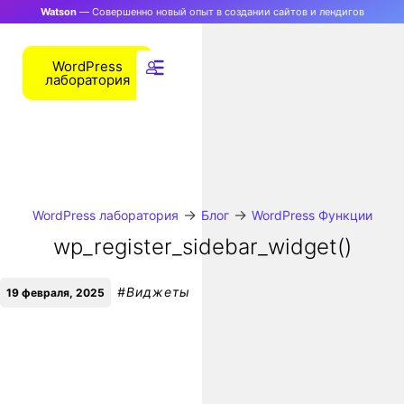
Watson
— Совершенно новый опыт в создании сайтов и лендигов
WordPress
лаборатория
→
→
WordPress лаборатория
Блог
WordPress Функции
wp_register_sidebar_widget()
#
Виджеты
19 февраля, 2025