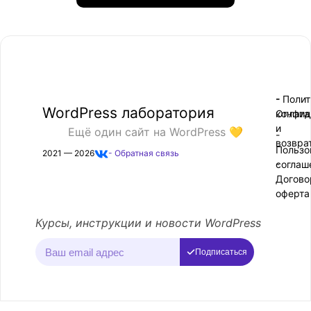
- Поли
-
WordPress лаборатория
конфид
Оплата
и
Ещё один сайт на WordPress 💛
-
возвра
Пользо
2021 — 2026
- Обратная связь
соглаш
-
Догово
оферта
Курсы, инструкции и новости WordPress
Подписаться