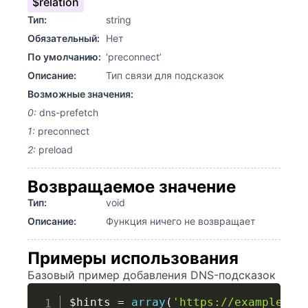
$relation
Тип:
string
Обязательный:
Нет
По умолчанию:
‘preconnect’
Описание:
Тип связи для подсказок
Возможные значения:
0:
dns-prefetch
1:
preconnect
2:
preload
Возвращаемое значение
Тип:
void
Описание:
Функция ничего не возвращает
Примеры использования
Базовый пример добавления DNS-подсказок
$hints
=
array
(
'https://example.co