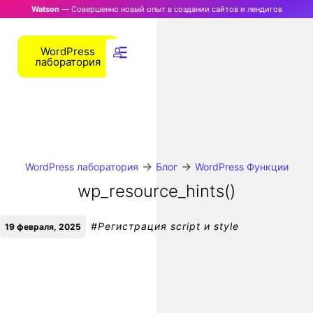
Watson
— Совершенно новый опыт в создании сайтов и лендигов
WordPress
лаборатория
→
→
WordPress лаборатория
Блог
WordPress Функции
wp_resource_hints()
#
Регистрация script и style
19 февраля, 2025