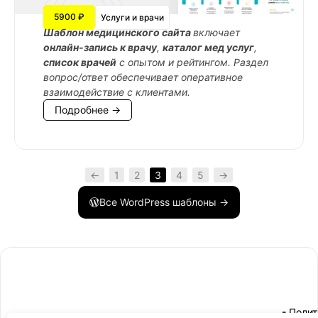
5900 ₽
Услуги и врачи
Шаблон медицинского сайта
включает
онлайн-запись к врачу
,
каталог мед услуг
,
список врачей
с опытом и рейтингом. Раздел
вопрос/ответ обеспечивает оперативное
взаимодействие с клиентами.
Подробнее →
←
1
2
3
4
5
→
Все WordPress шаблоны →
- Поли
-