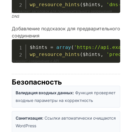
wp_resource_hints
(
$hints
,
'dns-pre
Добавляет заголовок для предварительного разрешения
DNS
Добавление подсказок для предварительного
соединения
$hints
=
array
(
'https://api.exampl
wp_resource_hints
(
$hints
,
'preconn
Ускоряет соединение с API
Безопасность
Валидация входных данных:
Функция проверяет
входные параметры на корректность
Санитизация:
Ссылки автоматически очищаются
WordPress