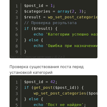
$post_id
=
1
;
$categories
=
array
(
2
,
3
)
;
$result
=
wp_set_post_categories
(
$
// Проверка результата
if
(
$result
)
{
echo
'Категории успешно назнач
}
else
{
echo
'Ошибка при назначении ка
}
Пост с ID 1 получит категории с ID 2 и 3
Проверка существования поста перед
установкой категорий
$post_id
=
42
;
if
(
get_post
(
$post_id
)
)
{
wp_set_post_categories
(
$post_i
}
else
{
echo
'Пост не найден'
;