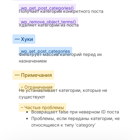
wp_get_post_categories()
Получает категории конкретного поста
wp_remove_object_terms()
Удаляет категории из поста
— Хуки
wp_set_post_categories
Фильтрует массив категорий перед их
назначением
— Примечания
– Ограничения
Не устанавливает категории, которые не
существуют
– Частые проблемы
Возвращает false при неверном ID поста
Проблемы, если переданы категории, не
относящиеся к типу ‘category’