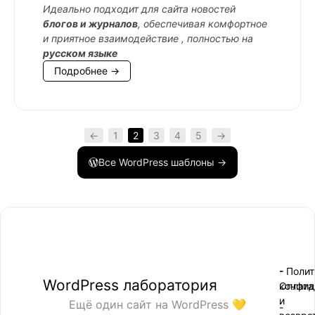
Идеально подходит для сайта новостей
блогов и журналов
, обеспечивая комфортное
и приятное взаимодействие , полностью на
русском языке
Подробнее →
←
1
2
3
4
5
→
Все WordPress шаблоны →
- Поли
-
WordPress лаборатория
конфид
Оплата
и
Ещё один сайт на WordPress 💛
-