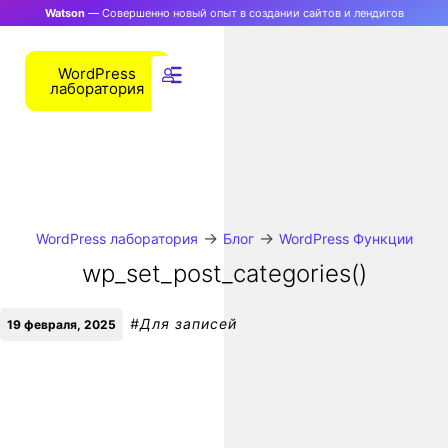
Watson
— Совершенно новый опыт в создании сайтов и лендигов
WordPress
лаборатория
→
→
WordPress лаборатория
Блог
WordPress Функции
wp_set_post_categories()
#
Для записей
19 февраля, 2025