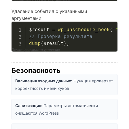
Удаление события с указанными
аргументами
$result
=
wp_unschedule_hook
(
'my_c
// Проверка результата
dump
(
$result
)
;
Печать результата удаления
Безопасность
Валидация входных данных:
Функция проверяет
корректность имени хуков
Санитизация:
Параметры автоматически
очищаются WordPress