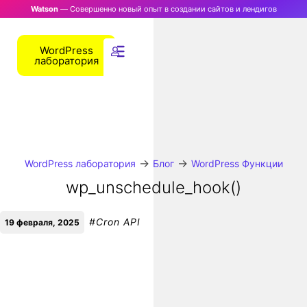
Watson
— Совершенно новый опыт в создании сайтов и лендигов
WordPress
лаборатория
→
→
WordPress лаборатория
Блог
WordPress Функции
wp_unschedule_hook()
#
Cron API
19 февраля, 2025