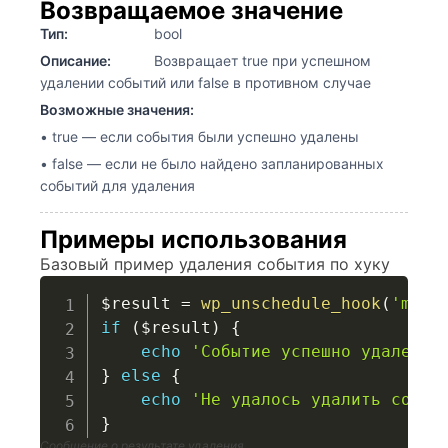
Возвращаемое значение
Тип:
bool
Описание:
Возвращает true при успешном
удалении событий или false в противном случае
Возможные значения:
• true — если события были успешно удалены
• false — если не было найдено запланированных
событий для удаления
Примеры использования
Базовый пример удаления события по хуку
$result
=
wp_unschedule_hook
(
'my_c
if
(
$result
)
{
echo
'Событие успешно удалено'
}
else
{
echo
'Не удалось удалить событ
}
Сообщение о результате удаления