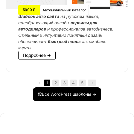
5900 ₽
Автомобильный каталог
Шаблон авто сайта
на русском языке,
преображающий онлайн-
сервисы для
автодилеров
и профессионалов автобизнеса.
Стильный и интуитивно понятный дизайн
обеспечивает
быстрый поиск
автомобиля
мечты
Подробнее →
←
1
2
3
4
5
→
Все WordPress шаблоны →