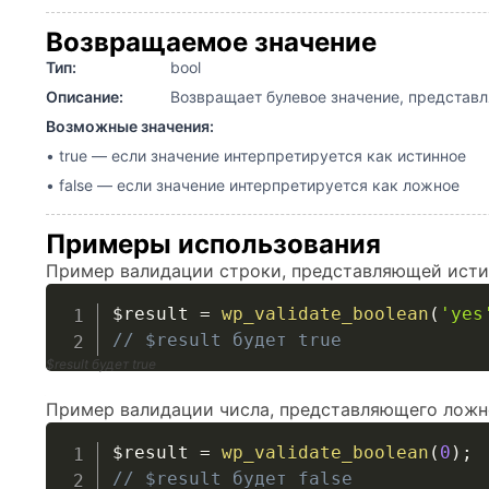
Возвращаемое значение
Тип:
bool
Описание:
Возвращает булевое значение, представля
Возможные значения:
• true — если значение интерпретируется как истинное
• false — если значение интерпретируется как ложное
Примеры использования
Пример валидации строки, представляющей исти
$result
=
wp_validate_boolean
(
'yes
// $result будет true
$result будет true
Пример валидации числа, представляющего ложн
$result
=
wp_validate_boolean
(
0
)
;
// $result будет false