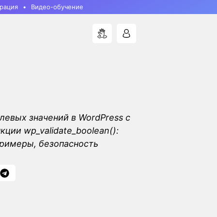
рация
Видео-обучение
левых значений в WordPress с
ции wp_validate_boolean():
римеры, безопасность