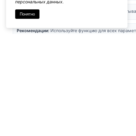
персональных данных.
Санитизация:
Входные данные очищаются и обрабатыв
Понятно
Рекомендации:
Используйте функцию для всех парамет
избежать ошибок
— Связанные функции
get_option()
Получает значение опции из базы данных
is_bool()
Проверяет, является ли переменная булевым значени
— Примечания
– Ограничения
Функция не обрабатывает сложные типы данных, таки
– Частые проблемы
Некорректные значения могут привести к неожи