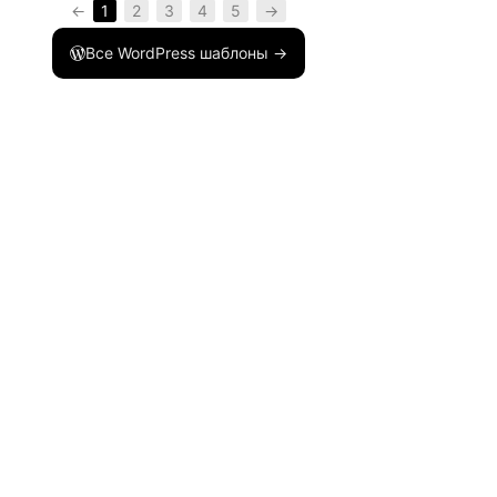
←
1
2
3
4
5
→
Все WordPress шаблоны →