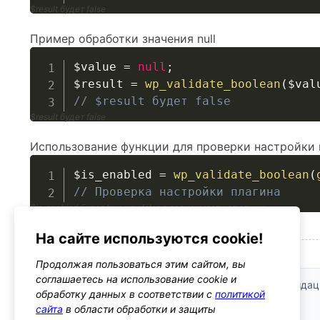
$result будет false
Пример обработки значения null
$value
=
null
;
$result
=
wp_validate_boolean
(
$val
// $result будет false
$result будет false
Использование функции для проверки настройки 
$is_enabled
=
wp_validate_boolean
(
// Проверка настройки плагина
$is_enabled будет true или false в зависимости от опции
На сайте используются cookie!
Безопасность
Продолжая пользоваться этим сайтом, вы
соглашаетесь на использование cookie и
Валидация входных данных:
Функция проводит валидац
обработку данных в соответствии с
политикой
в булевый тип
сайта
в области обработки и защиты