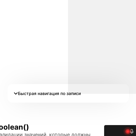
Быстрая навигация по записи
oolean()
 валидации значений, которые должны