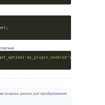
ue
)
;
плагина
get_option
(
'my_plugin_enabled'
)
)
;
ию входных данных для преобразования