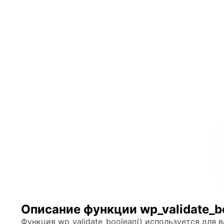
Описание функции wp_validate_b
Функция wp_validate_boolean() используется для