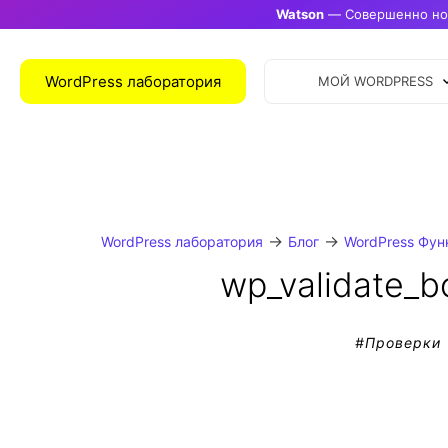
Watson
— Совершенно нов
WordPress лаборатория
МОЙ WORDPRESS
→
→
WordPress лаборатория
Блог
WordPress Фун
wp_validate_b
#
Проверки