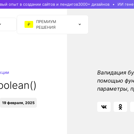
ый опыт в создании сайтов и лендигов
3000+ дизайнов
ИИ гене
ПРЕМИУМ
₽
РЕШЕНИЯ
Валидация бу
кции
помощью функ
oolean()
параметры, п
19 февраля, 2025