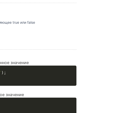
ющее true или false
нное значение
'
)
;
ое значение