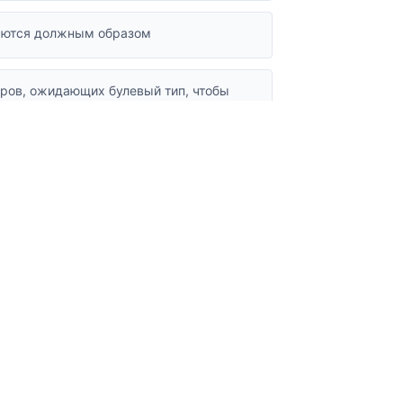
аются должным образом
ров, ожидающих булевый тип, чтобы
ем
е как массивы или объекты
данным результатам