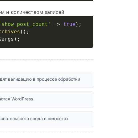
м и количеством записей
'show_post_count'
=>
true
)
;
rchives
(
)
;
$args
)
;
ят валидацию в процессе обработки
ются WordPress
зовательского ввода в виджетах