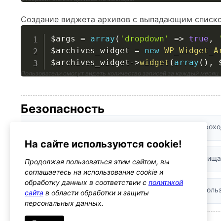
Создание виджета архивов с выпадающим списко
$args
=
array
(
'dropdown'
=>
true
,
$archives_widget
=
new
WP_Widget_A
$archives_widget
->
widget
(
array
(
)
,
Пользователи смогут видеть количество записей за каждый месяц
Безопасность
Валидация входных данных:
Параметры виджета проход
На сайте используются cookie!
Санитизация:
Выводимые данные автоматически очища
Продолжая пользоваться этим сайтом, вы
соглашаетесь на использование cookie и
обработку данных в соответствии с
политикой
Рекомендации:
Используйте esc_html() для любого поль
сайта
в области обработки и защиты
персональных данных.