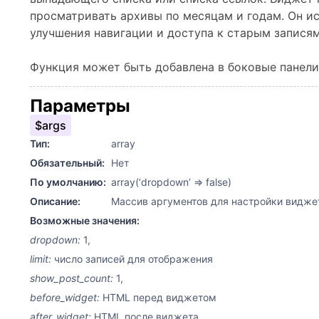
просматривать архивы по месяцам и годам. Он ис
улучшения навигации и доступа к старым записям
Функция может быть добавлена в боковые панели
Параметры
$args
Тип:
array
Обязательный:
Нет
По умолчанию:
array(‘dropdown’ => false)
Описание:
Массив аргументов для настройки видже
Возможные значения:
dropdown:
1,
limit:
число записей для отображения
show_post_count:
1,
before_widget:
HTML перед виджетом
after_widget:
HTML после виджета