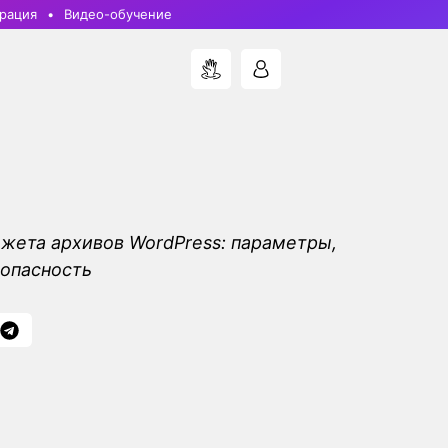
рация
Видео-обучение
жета архивов WordPress: параметры,
опасность