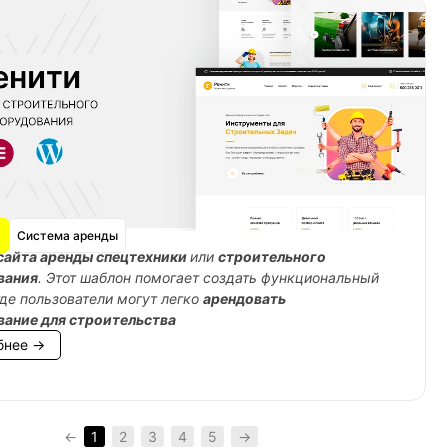
Система аренды
сайта аренды спецтехники
или
строительного
вания
. Этот шаблон помогает создать функциональный
где пользователи могут легко
арендовать
вание для строительства
бнее →
←
1
2
3
4
5
→