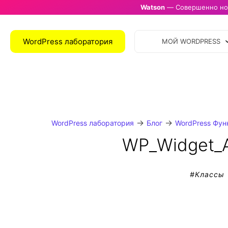
Watson
— Совершенно нов
WordPress лаборатория
МОЙ WORDPRESS
→
→
WordPress лаборатория
Блог
WordPress Фун
WP_Widget_A
#
Классы