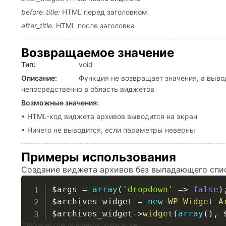
before_title:
HTML перед заголовком
after_title:
HTML после заголовка
Возвращаемое значение
Тип:
void
Описание:
Функция не возвращает значения, а выво
непосредственно в область виджетов
Возможные значения:
• HTML-код виджета архивов выводится на экран
• Ничего не выводится, если параметры неверны
Примеры использования
Создание виджета архивов без выпадающего спи
$args
=
array
(
'dropdown'
=>
false
)
$archives_widget
=
new
WP_Widget_A
$archives_widget
->
widget
(
array
(
)
,
Отобразит список архивов по месяцам