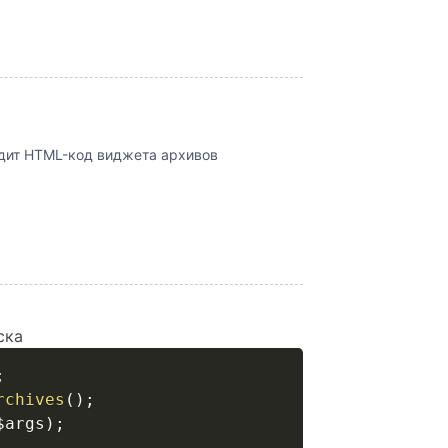
дит HTML-код виджета архивов
ска
;
rchives
(
)
;
$args
)
;