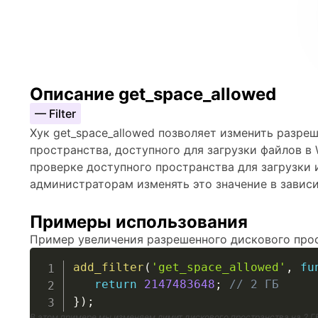
Описание get_space_allowed
— Filter
Хук get_space_allowed позволяет изменить разре
пространства, доступного для загрузки файлов в 
проверке доступного пространства для загрузки 
администраторам изменять это значение в завис
Примеры использования
Пример увеличения разрешенного дискового прос
add_filter
(
'get_space_allowed'
,
fu
return
2147483648
;
// 2 ГБ
}
)
;
В этом примере мы изменяем лимит дискового пространства на 2 Г