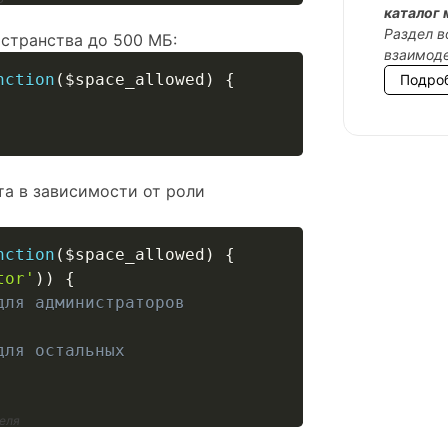
каталог 
Раздел в
странства до 500 МБ:
взаимоде
nction
(
$space_allowed
)
{
Подро
а в зависимости от роли
nction
(
$space_allowed
)
{
tor'
)
)
{
для администраторов
для остальных
теля