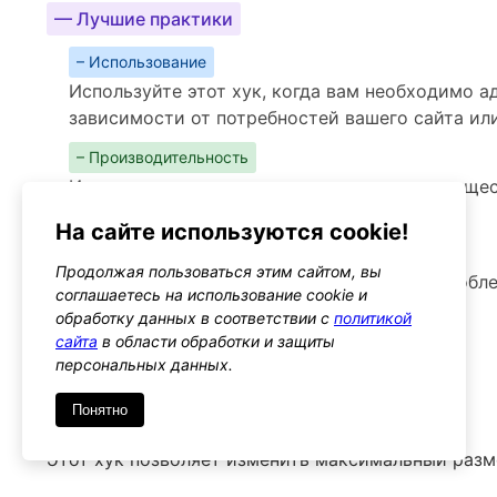
— Лучшие практики
– Использование
Используйте этот хук, когда вам необходимо 
зависимости от потребностей вашего сайта ил
– Производительность
Изменение лимита хранилища не должно сущес
производительность сайта
На сайте используются cookie!
– Предупреждения
Продолжая пользоваться этим сайтом, вы
Убедитесь, что изменения не приведут к пробл
соглашаетесь на использование cookie и
особенно если у вас много пользователей
обработку данных в соответствии с
политикой
сайта
в области обработки и защиты
Альтернативы
персональных данных.
upload_size_limit
Тип: filter
Понятно
Этот хук позволяет изменить максимальный разм