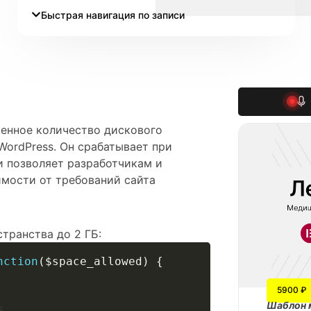
Быстрая навигация по записи
шенное количество дискового
WordPress. Он срабатывает при
и позволяет разработчикам и
имости от требований сайта
транства до 2 ГБ:
nction
(
$space_allowed
)
{
5900 ₽
Шаблон 
Б