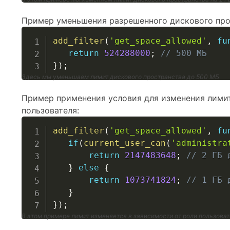
Пример уменьшения разрешенного дискового про
add_filter
(
'get_space_allowed'
,
fu
return
524288000
;
// 500 МБ
}
)
;
Здесь мы уменьшаем лимит дискового пространства до 500 МБ
Пример применения условия для изменения лимит
пользователя:
add_filter
(
'get_space_allowed'
,
fu
if
(
current_user_can
(
'administra
return
2147483648
;
// 2 ГБ 
}
else
{
return
1073741824
;
// 1 ГБ 
}
}
)
;
В этом примере лимит изменяется в зависимости от роли пользова