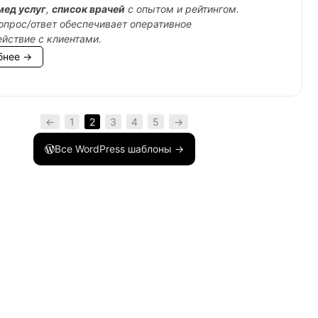
мед услуг
,
список врачей
с опытом и рейтингом.
опрос/ответ обеспечивает оперативное
йствие с клиентами.
бнее →
←
1
2
3
4
5
→
Все WordPress шаблоны →