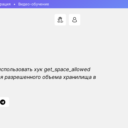
рация
Видео-обучение
использовать хук get_space_allowed
я разрешенного объема хранилища в