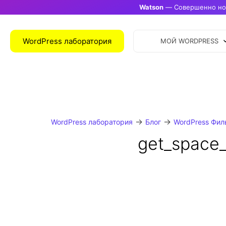
Watson
— Совершенно нов
WordPress лаборатория
МОЙ WORDPRESS
→
→
WordPress лаборатория
Блог
WordPress Фил
get_space