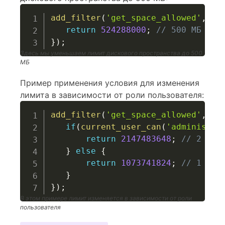
add_filter
(
'get_space_allowed'
,
fu
return
524288000
;
// 500 МБ
}
)
;
Здесь мы уменьшаем лимит дискового пространства до 500
МБ
Пример применения условия для изменения
лимита в зависимости от роли пользователя:
add_filter
(
'get_space_allowed'
,
fu
if
(
current_user_can
(
'administra
return
2147483648
;
// 2 ГБ 
}
else
{
return
1073741824
;
// 1 ГБ 
}
}
)
;
В этом примере лимит изменяется в зависимости от роли
пользователя