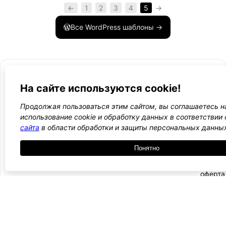
←
1
2
3
4
5
→
Все WordPress шаблоны →
На сайте используются cookie!
- Поли
-
Продолжая пользоваться этим сайтом, вы соглашаетесь н
WordPress лаборатория
конфид
Оплата
использование cookie и обработку данных в соответствии
и
сайта
в области обработки и защиты персональных данны
Ещё один сайт на WordPress 💛
-
возвра
Пользо
2021 — 2026
- Обратная связь
Понятно
соглаш
-
Догово
оферта
Курсы, инструкции и новости WordPress
Подписаться