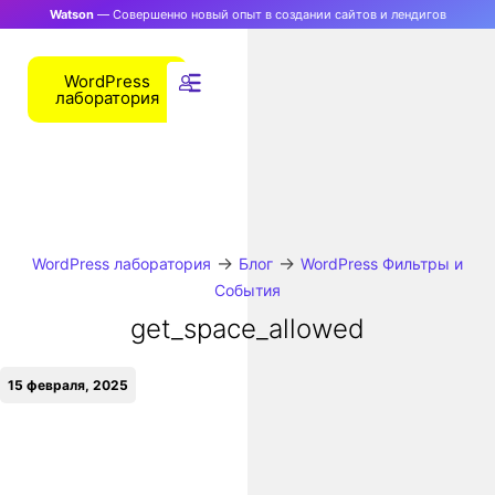
Watson
— Совершенно новый опыт в создании сайтов и лендигов
WordPress
лаборатория
→
→
WordPress лаборатория
Блог
WordPress Фильтры и
События
get_space_allowed
15 февраля, 2025