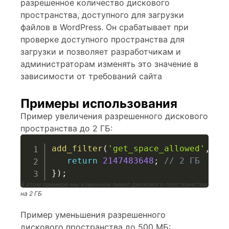
разрешенное количество дискового
пространства, доступного для загрузки
файлов в WordPress. Он срабатывает при
проверке доступного пространства для
загрузки и позволяет разработчикам и
администраторам изменять это значение в
зависимости от требований сайта
Примеры использования
Пример увеличения разрешенного дискового
пространства до 2 ГБ:
add_filter
(
'get_space_allowed'
,
fu
return
2147483648
;
// 2 ГБ
}
)
;
В этом примере мы изменяем лимит дискового пространства
на 2 ГБ
Пример уменьшения разрешенного
дискового пространства до 500 МБ: